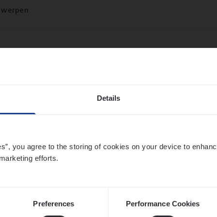
twerpen
­de­be­heer­der verzekeringen
ms Management
Details
t-Niklaas/Temse
es”, you agree to the storing of cookies on your device to enhanc
marketing efforts.
­de Expert Fleet
ms Management
twerpen
Preferences
Performance Cookies