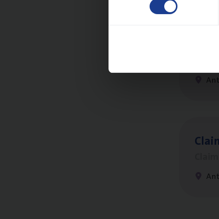
Test
IT, C
An
Clai
Clai
An