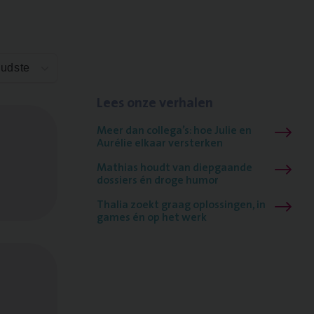
Oudste
Lees onze verhalen
Meer dan collega’s: hoe Julie en
Aurélie elkaar versterken
Mathias houdt van diepgaande
dossiers én droge humor
Thalia zoekt graag oplossingen, in
games én op het werk