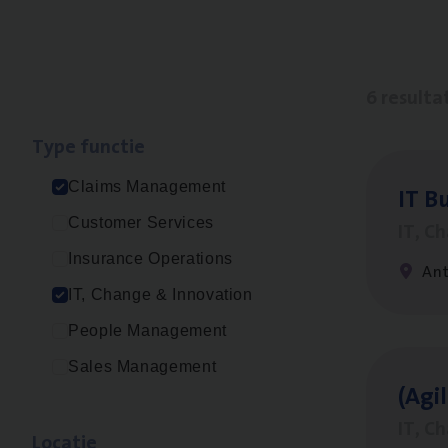
6 resulta
Type func­tie
Claims Management
IT
Bu
Customer Services
IT, C
Insurance Operations
An
IT, Change & Innovation
People Management
Sales Management
(Agi­
IT, C
Loca­tie