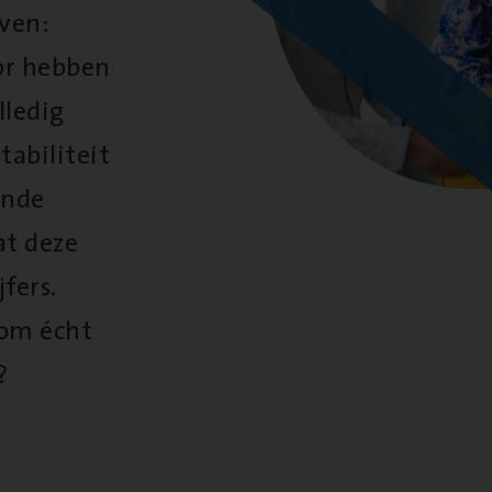
oven:
oor hebben
lledig
tabiliteit
ende
at deze
fers.
 om écht
?