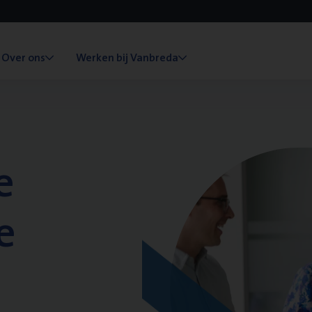
Over ons
Werken bij Vanbreda
e
e