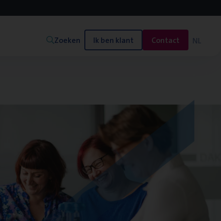
Zoeken
Ik ben klant
Contact
NL