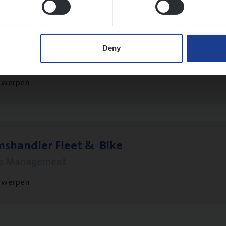
 Ana­lyst
Deny
hange & Innovation
twerpen
ms­hand­ler Fleet
&
Bike
ms Management
twerpen