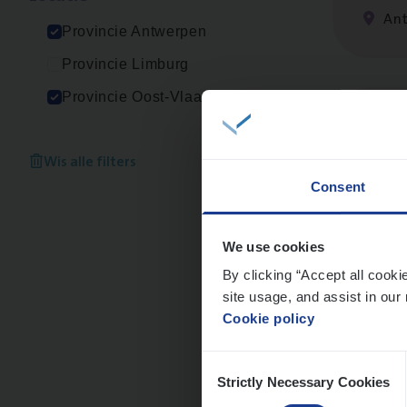
An
Provincie Antwerpen
Provincie Limburg
Provincie Oost-Vlaanderen
Scha
Clai
Wis alle filters
Consent
Sin
We use cookies
By clicking “Accept all cooki
site usage, and assist in our 
Scha
Cookie policy
Clai
Consent
An
Strictly Necessary Cookies
Selection