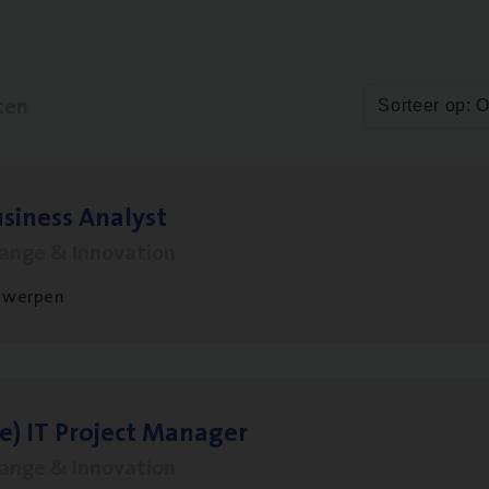
ten
Sorteer op: 
si­ness Analyst
hange & Innovation
twerpen
le)
IT
Pro­ject Manager
hange & Innovation