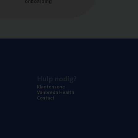
onboarding
Hulp nodig?
Klan­ten­zo­ne
Van­b­re­da Health
Con­tact