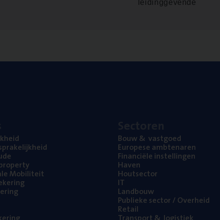
leidinggevende
s
Sec­to­ren
jk­heid
Bouw
&
vastgoed
pra­ke­lijk­heid
Euro­pe­se ambtenaren
ude
Finan­ci­ë­le instellingen
l property
Haven
na­le Mobiliteit
Hout­sec­tor
e­ke­ring
IT
e­ring
Land­bouw
Publie­ke sec­tor / Overheid
Retail
ke­ring
Trans­port
&
logistiek