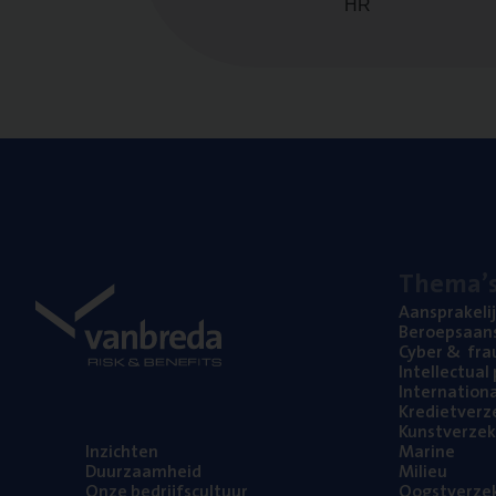
HR
The­ma’
Aan­spra­ke­li
Beroeps­aan­s
Cyber
&
fra
Intel­lec­tu­a
Inter­na­ti­o­
Kre­diet­ver­z
Kunst­ver­ze­k
Inzich­ten
Mari­ne
Duur­zaam­heid
Mili­eu
Onze bedrijfs­cul­tuur
Oogst­ver­ze­