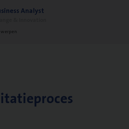
si­ness Analyst
hange & Innovation
twerpen
citatieproces