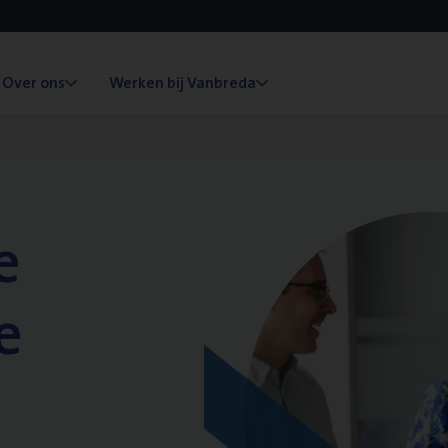
Over ons
Werken bij Vanbreda
e
e