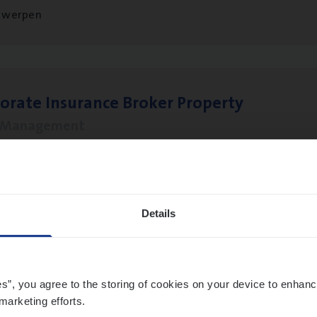
twerpen
o­ra­te Insu­ran­ce Bro­ker Property
s Management
twerpen
Details
­ness Mana­ger Mari­ne Cargo
le Management, Sales Management
es”, you agree to the storing of cookies on your device to enhanc
twerpen
marketing efforts.