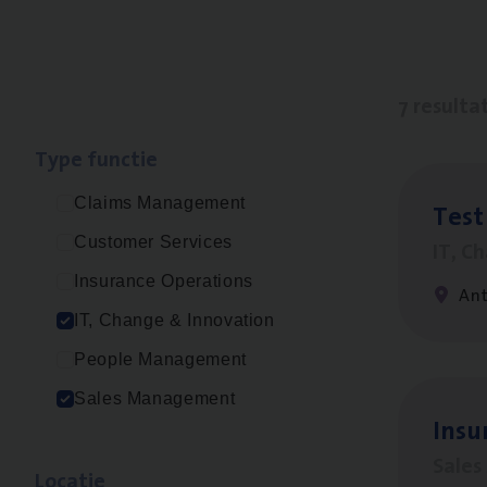
7 resulta
Type func­tie
Claims Management
Test
Customer Services
IT, C
Insurance Operations
An
IT, Change & Innovation
People Management
Sales Management
Insu
Sale
Loca­tie