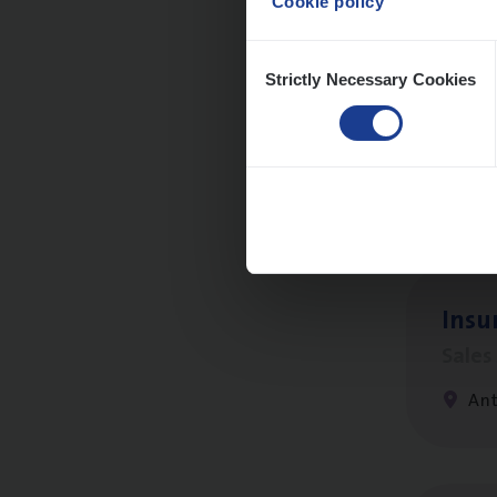
Cookie policy
Consent
Strictly Necessary Cookies
Selection
(Agi­
IT, C
An
Insu­
Sale
An