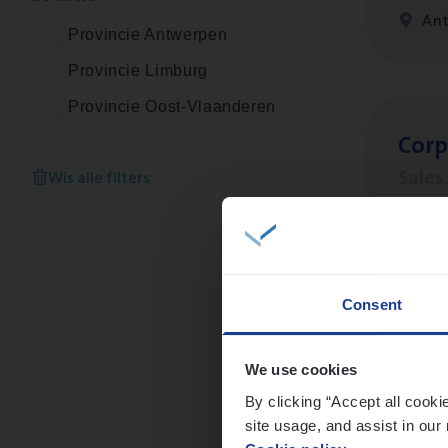
An
Provincie Antwerpen
Provincie Limburg
Provincie Oost-Vlaanderen
Cor­p
Sale
Wis alle filters
An
Consent
Busi
Peop
We use cookies
By clicking “Accept all cooki
An
site usage, and assist in our 