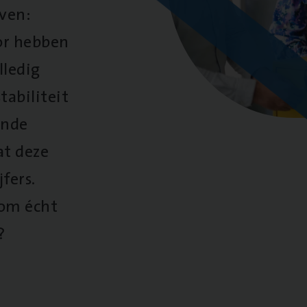
oven:
oor hebben
lledig
tabiliteit
ende
at deze
fers.
 om écht
?