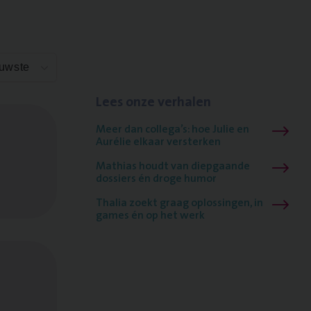
euwste
Lees onze verhalen
Meer dan collega’s: hoe Julie en
Aurélie elkaar versterken
Mathias houdt van diepgaande
dossiers én droge humor
Thalia zoekt graag oplossingen, in
games én op het werk