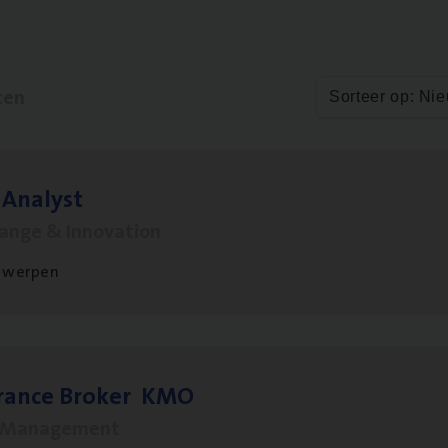
ten
Sorteer op: Ni
 Ana­lyst
hange & Innovation
twerpen
­ran­ce Bro­ker
KMO
s Management