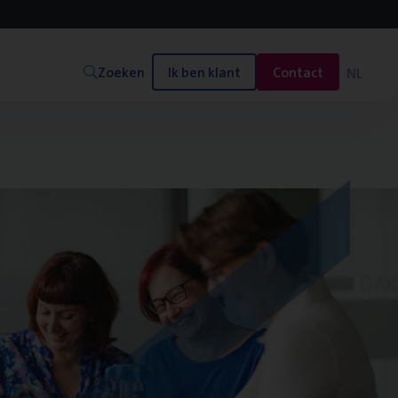
Zoeken
Ik ben klant
Contact
NL