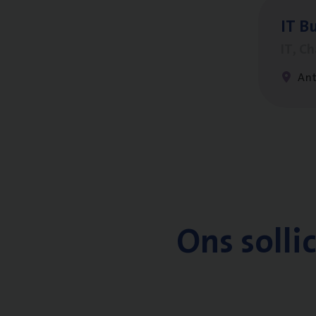
IT
Bu
IT, C
An
Ons solli