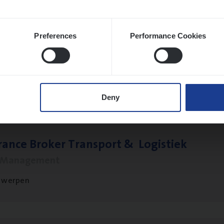
Preferences
Performance Cookies
le)
IT
Pro­ject Manager
hange & Innovation
twerpen
Deny
ran­ce Bro­ker Trans­port
&
Logistiek
s Management
twerpen