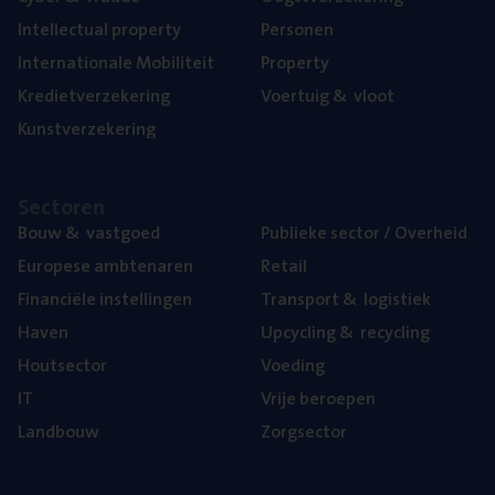
Intel­lec­tu­al property
Per­so­nen
Inter­na­ti­o­na­le Mobiliteit
Pro­per­ty
Kre­diet­ver­ze­ke­ring
Voer­tuig
&
vloot
Kunst­ver­ze­ke­ring
Sec­to­ren
Bouw
&
vastgoed
Publie­ke sec­tor / Overheid
Euro­pe­se ambtenaren
Retail
Finan­ci­ë­le instellingen
Trans­port
&
logistiek
Haven
Upcy­cling
&
recycling
Hout­sec­tor
Voe­ding
IT
Vrije beroe­pen
Land­bouw
Zorg­sec­tor