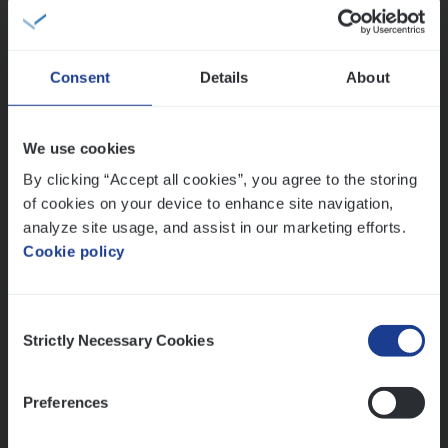
People Management, Sales Management
Antwerpen
Consent
Details
About
(Agi­le)
IT
Pro­ject Manager
We use cookies
IT, Change & Innovation
By clicking “Accept all cookies”, you agree to the storing
of cookies on your device to enhance site navigation,
Antwerpen
analyze site usage, and assist in our marketing efforts.
Cookie policy
Lees onze verhalen
Consent
Strictly Necessary Cookies
Selection
Meer dan collega’s: hoe Julie en Aurélie elkaar
versterken
Mathias houdt van diepgaande dossiers én droge
Preferences
humor