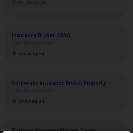
Wis alle filters
Antwerpen
Insu­ran­ce Bro­ker
KMO
Sales Management
Antwerpen
Cor­po­ra­te Insu­ran­ce Bro­ker Property
Sales Management
Antwerpen
Busi­ness Mana­ger Mari­ne Cargo