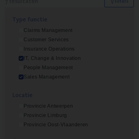
7 resultaten
Filters
Type func­tie
Test Ana­lyst
Claims Management
IT, Change & Innovation
Customer Services
Antwerpen
Insurance Operations
IT, Change & Innovation
People Management
IT
Busi­ness Analyst
Sales Management
IT, Change & Innovation
Loca­tie
Antwerpen
Provincie Antwerpen
Provincie Limburg
Insu­ran­ce Bro­ker Trans­port
&
Logistiek
Provincie Oost-Vlaanderen
Sales Management