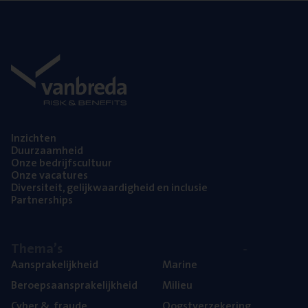
Inzich­ten
Duur­zaam­heid
Onze bedrijfs­cul­tuur
Onze vaca­tu­res
Diver­si­teit, gelijk­waar­dig­heid en inclusie
Part­ner­ships
The­ma’s
Aan­spra­ke­lijk­heid
Mari­ne
Beroeps­aan­spra­ke­lijk­heid
Mili­eu
Cyber
&
fraude
Oogst­ver­ze­ke­ring