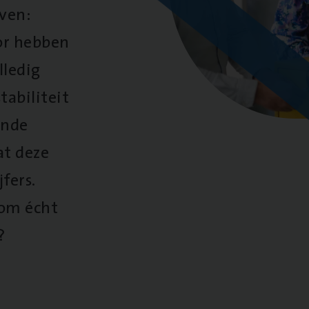
oven:
oor hebben
lledig
tabiliteit
ende
at deze
fers.
 om écht
?