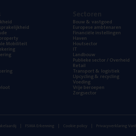
s
Sec­to­ren
jk­heid
Bouw
&
vastgoed
pra­ke­lijk­heid
Euro­pe­se ambtenaren
ude
Finan­ci­ë­le instellingen
l property
Haven
na­le Mobiliteit
Hout­sec­tor
e­ke­ring
IT
e­ring
Land­bouw
Publie­ke sec­tor / Overheid
Retail
ke­ring
Trans­port
&
logistiek
Upcy­cling
&
recycling
Voe­ding
loot
Vrije beroe­pen
Zorg­sec­tor
kelaardij
FSMA Erkenning
Cookie policy
Privacyverklaring Va