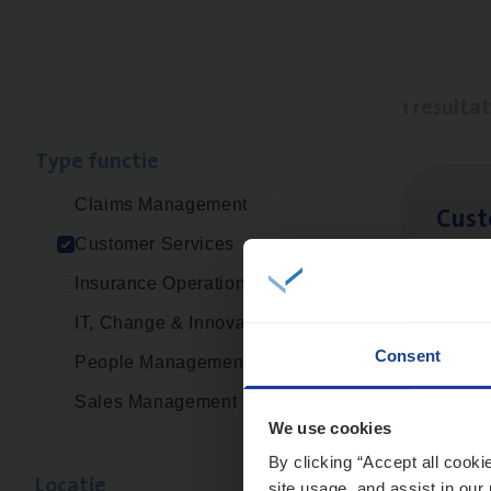
1 resulta
Type func­tie
Claims Management
Cus­
Customer Services
Custo
Insurance Operations
An
IT, Change & Innovation
Consent
People Management
Sales Management
We use cookies
By clicking “Accept all cooki
Loca­tie
site usage, and assist in our 