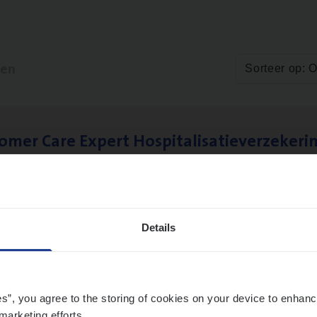
ten
Sorteer op: 
to­mer Care Expert Hospitalisatieverzekeri
mer Services
twerpen
Details
es”, you agree to the storing of cookies on your device to enhanc
marketing efforts.