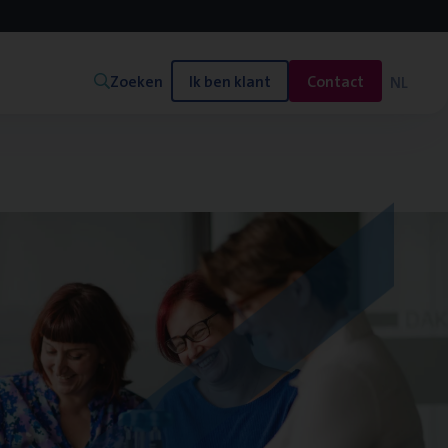
Zoeken
Ik ben klant
Contact
NL