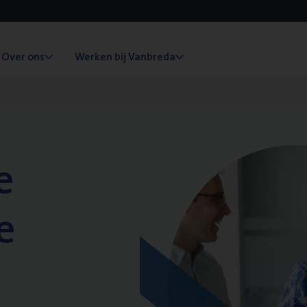
Over ons
Werken bij Vanbreda
e
e