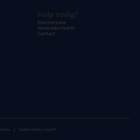
Hulp nodig?
Klan­ten­zo­ne
Van­b­re­da Health
Con­tact
nbreda
Vulnerability report