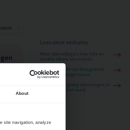
Oudste
Lees onze verhalen
Meer dan collega’s: hoe Julie en
ngen
Aurélie elkaar versterken
Mathias houdt van diepgaande
dossiers én droge humor
Thalia zoekt graag oplossingen, in
games én op het werk
About
e site navigation, analyze