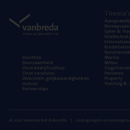
The­ma’
Aan­spra­ke­li
Beroeps­aan­s
Cyber
&
fra
Intel­lec­tu­a
Inter­na­ti­o­
Kre­diet­ver­z
Kunst­ver­ze­k
Inzich­ten
Mari­ne
Duur­zaam­heid
Mili­eu
Onze bedrijfs­cul­tuur
Oogst­ver­ze­
Onze vaca­tu­res
Per­so­nen
Diver­si­teit, gelijk­waar­dig­heid en
Pro­per­ty
inclusie
Voer­tuig
&
v
Part­ner­ships
© 2026 Vanbreda Risk & Benefits
Gedragsregels verzekeringsma