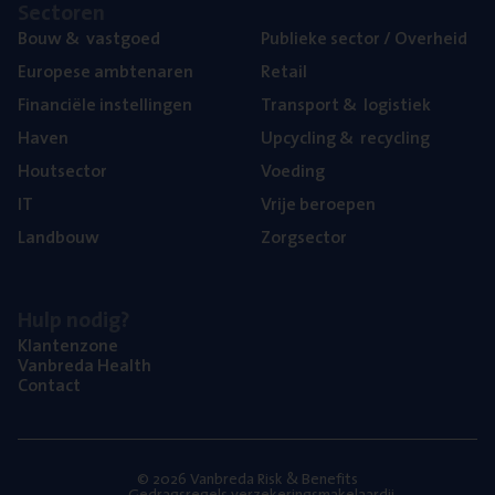
Sec­to­ren
Bouw
&
vastgoed
Publie­ke sec­tor / Overheid
Euro­pe­se ambtenaren
Retail
Finan­ci­ë­le instellingen
Trans­port
&
logistiek
Haven
Upcy­cling
&
recycling
Hout­sec­tor
Voe­ding
IT
Vrije beroe­pen
Land­bouw
Zorg­sec­tor
Hulp nodig?
Klan­ten­zo­ne
Van­b­re­da Health
Con­tact
© 2026 Vanbreda Risk & Benefits
Gedragsregels verzekeringsmakelaardij