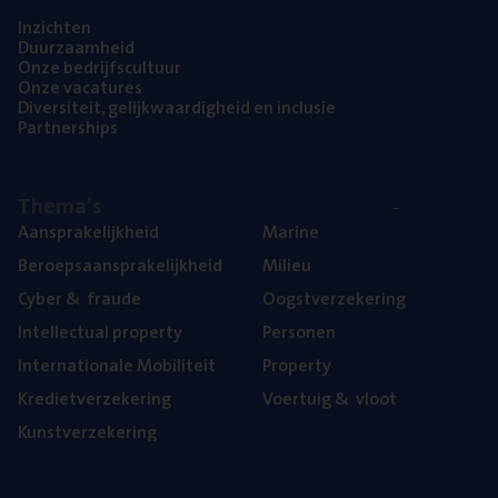
Inzich­ten
Duur­zaam­heid
Onze bedrijfs­cul­tuur
Onze vaca­tu­res
Diver­si­teit, gelijk­waar­dig­heid en inclusie
Part­ner­ships
The­ma’s
Aan­spra­ke­lijk­heid
Mari­ne
Beroeps­aan­spra­ke­lijk­heid
Mili­eu
Cyber
&
fraude
Oogst­ver­ze­ke­ring
Intel­lec­tu­al property
Per­so­nen
Inter­na­ti­o­na­le Mobiliteit
Pro­per­ty
Kre­diet­ver­ze­ke­ring
Voer­tuig
&
vloot
Kunst­ver­ze­ke­ring