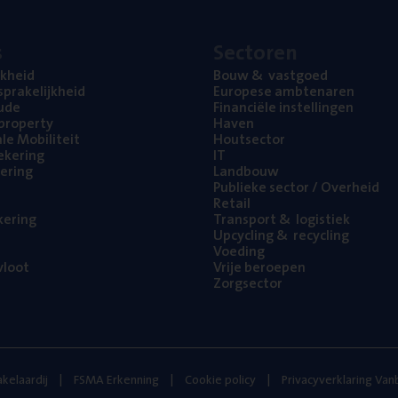
s
Sec­to­ren
jk­heid
Bouw
&
vastgoed
pra­ke­lijk­heid
Euro­pe­se ambtenaren
ude
Finan­ci­ë­le instellingen
l property
Haven
na­le Mobiliteit
Hout­sec­tor
e­ke­ring
IT
e­ring
Land­bouw
Publie­ke sec­tor / Overheid
Retail
ke­ring
Trans­port
&
logistiek
Upcy­cling
&
recycling
Voe­ding
loot
Vrije beroe­pen
Zorg­sec­tor
kelaardij
FSMA Erkenning
Cookie policy
Privacyverklaring Va