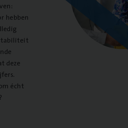
oven:
oor hebben
lledig
tabiliteit
ende
at deze
fers.
 om écht
?