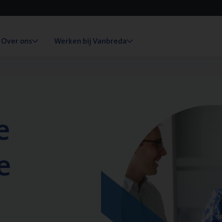
Over ons
Werken bij Vanbreda
e
e