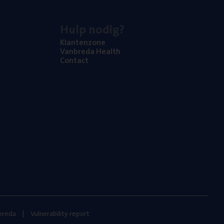
Hulp nodig?
Klan­ten­zo­ne
Van­b­re­da Health
Con­tact
nbreda
Vulnerability report