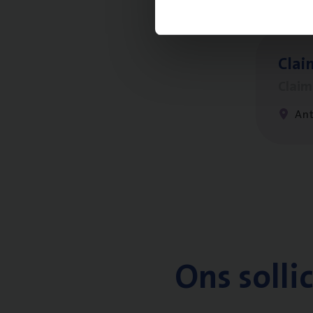
Clai
Clai
An
Ons solli