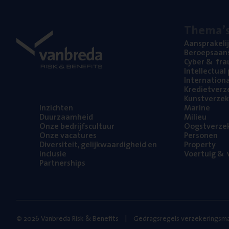
The­ma’
Aan­spra­ke­li
Beroeps­aan­s
Cyber
&
fra
Intel­lec­tu­a
Inter­na­ti­o­
Kre­diet­ver­z
Kunst­ver­ze­k
Inzich­ten
Mari­ne
Duur­zaam­heid
Mili­eu
Onze bedrijfs­cul­tuur
Oogst­ver­ze­
Onze vaca­tu­res
Per­so­nen
Diver­si­teit, gelijk­waar­dig­heid en
Pro­per­ty
inclusie
Voer­tuig
&
v
Part­ner­ships
© 2026 Vanbreda Risk & Benefits
Gedragsregels verzekeringsma