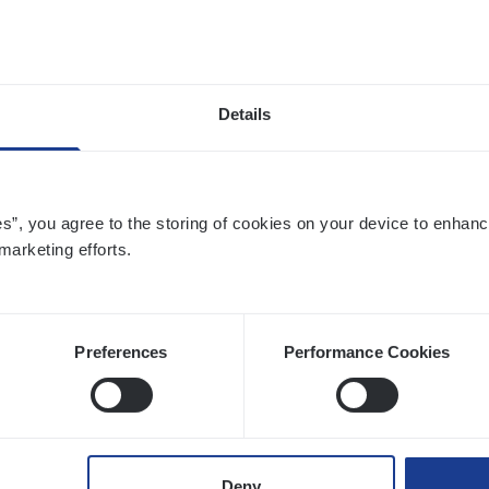
twerpen
Details
­de Expert Fleet
ms Management
es”, you agree to the storing of cookies on your device to enhanc
twerpen
marketing efforts.
Preferences
Performance Cookies
 Ana­lyst
hange & Innovation
twerpen
Deny