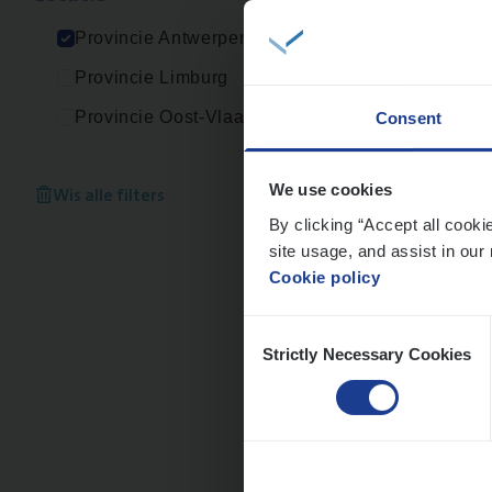
An
Provincie Antwerpen
Provincie Limburg
Provincie Oost-Vlaanderen
Consent
Scha
Clai
Wis alle filters
We use cookies
By clicking “Accept all cooki
An
site usage, and assist in our 
Cookie policy
Consent
Strictly Necessary Cookies
Selection
Test
IT, C
An