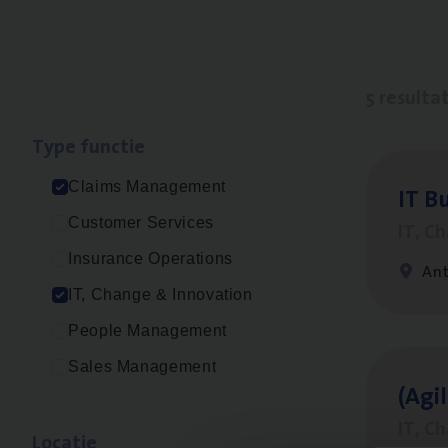
5 resulta
Type func­tie
Claims Management
IT
Bu
Customer Services
IT, C
Insurance Operations
An
IT, Change & Innovation
People Management
Sales Management
(Agi­
IT, C
Loca­tie