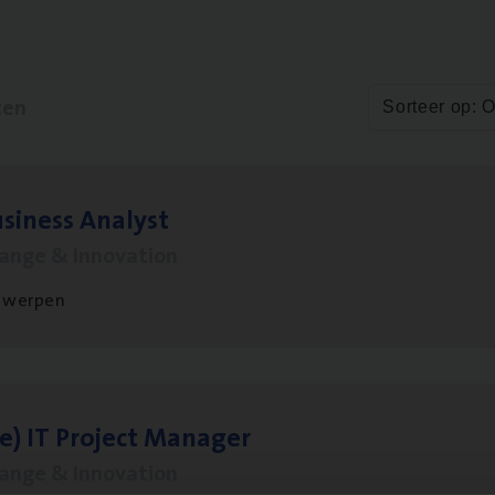
ten
Sorteer op: 
si­ness Analyst
hange & Innovation
twerpen
le)
IT
Pro­ject Manager
hange & Innovation