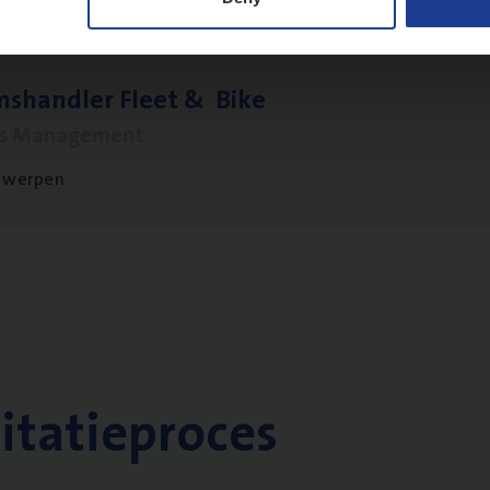
ms­hand­ler Fleet
&
Bike
ms Management
twerpen
citatieproces