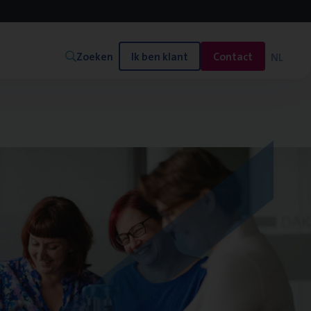
Zoeken
Ik ben klant
Contact
NL