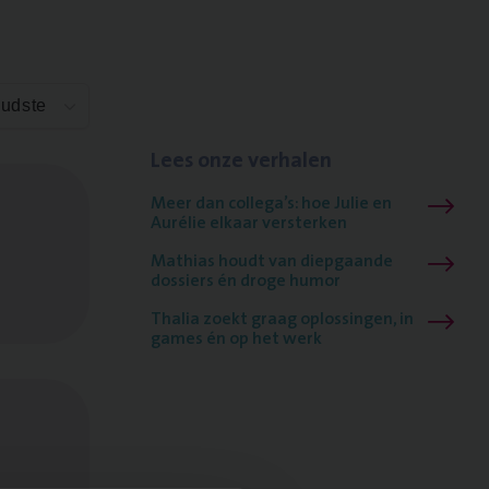
Oudste
Lees onze verhalen
Meer dan collega’s: hoe Julie en
Aurélie elkaar versterken
Mathias houdt van diepgaande
dossiers én droge humor
Thalia zoekt graag oplossingen, in
games én op het werk