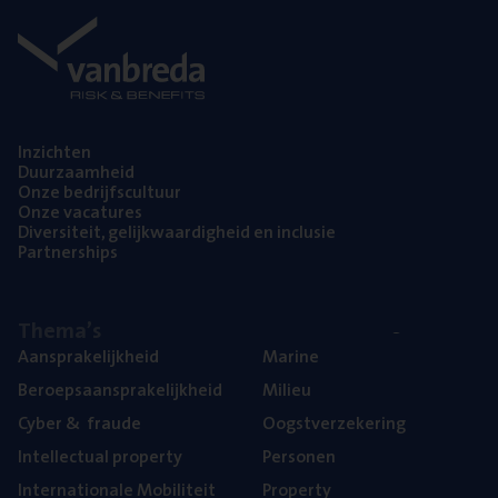
Inzich­ten
Duur­zaam­heid
Onze bedrijfs­cul­tuur
Onze vaca­tu­res
Diver­si­teit, gelijk­waar­dig­heid en inclusie
Part­ner­ships
The­ma’s
Aan­spra­ke­lijk­heid
Mari­ne
Beroeps­aan­spra­ke­lijk­heid
Mili­eu
Cyber
&
fraude
Oogst­ver­ze­ke­ring
Intel­lec­tu­al property
Per­so­nen
Inter­na­ti­o­na­le Mobiliteit
Pro­per­ty