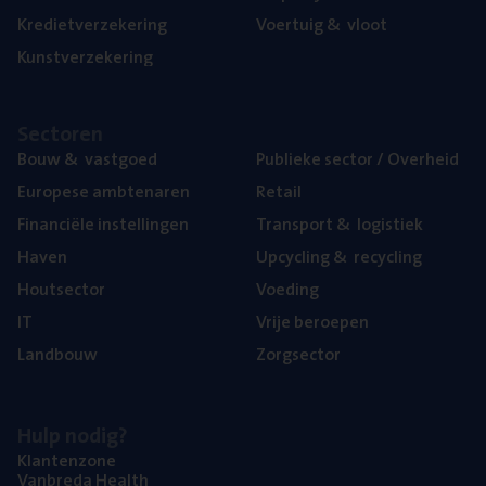
Kre­diet­ver­ze­ke­ring
Voer­tuig
&
vloot
Kunst­ver­ze­ke­ring
Sec­to­ren
Bouw
&
vastgoed
Publie­ke sec­tor / Overheid
Euro­pe­se ambtenaren
Retail
Finan­ci­ë­le instellingen
Trans­port
&
logistiek
Haven
Upcy­cling
&
recycling
Hout­sec­tor
Voe­ding
IT
Vrije beroe­pen
Land­bouw
Zorg­sec­tor
Hulp nodig?
Klan­ten­zo­ne
Van­b­re­da Health