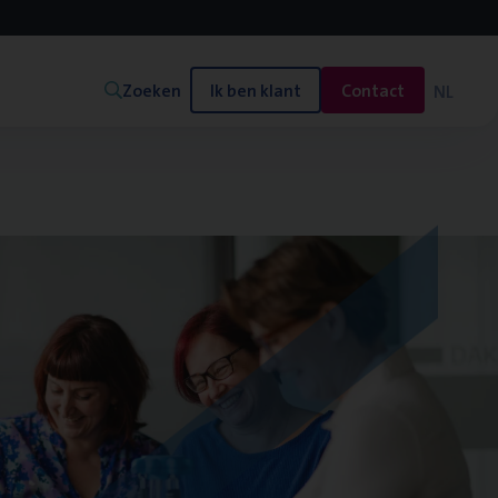
Zoeken
Ik ben klant
Contact
NL