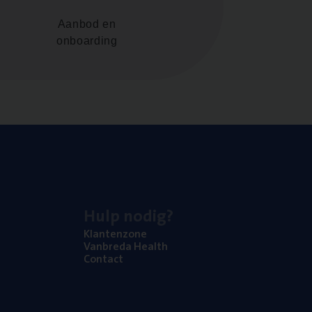
Aanbod en
onboarding
Hulp nodig?
Klan­ten­zo­ne
Van­b­re­da Health
Con­tact