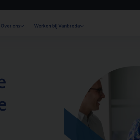
Over ons
Werken bij Vanbreda
e
e