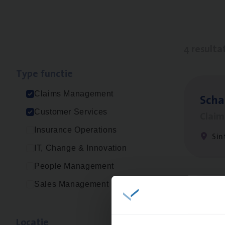
4 resulta
Type func­tie
Claims Management
Scha
Customer Services
Clai
Insurance Operations
Sin
IT, Change & Innovation
People Management
Sales Management
Scha
Clai
Loca­tie