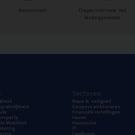
Assessment
Diepte-interview met
leidinggevende
s
Sec­to­ren
jk­heid
Bouw
&
vastgoed
pra­ke­lijk­heid
Euro­pe­se ambtenaren
ude
Finan­ci­ë­le instellingen
l property
Haven
na­le Mobiliteit
Hout­sec­tor
e­ke­ring
IT
e­ring
Land­bouw