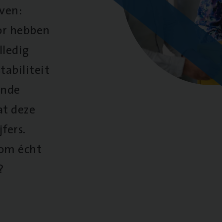
oven:
oor hebben
lledig
tabiliteit
ende
at deze
fers.
 om écht
?