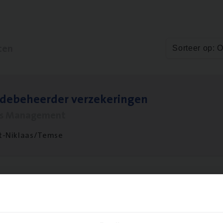
ten
Sorteer op: 
­de­be­heer­der verzekeringen
ms Management
t-Niklaas/Temse
­de Expert Fleet
ms Management