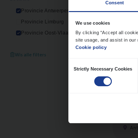
Consent
An
Provincie Antwerpen
Provincie Limburg
We use cookies
By clicking “Accept all cooki
Provincie Oost-Vlaanderen
site usage, and assist in our 
Cus­
Cookie policy
Custo
Wis alle filters
Consent
An
Strictly Necessary Cookies
Selection
Clai
Clai
An