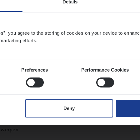
Details
twerpen
es”, you agree to the storing of cookies on your device to enhanc
marketing efforts.
to­mer Care Expert Hospitalisatieverzekeri
mer Services
twerpen
Preferences
Performance Cookies
ms­hand­ler Fleet
&
Bike
Deny
ms Management
twerpen