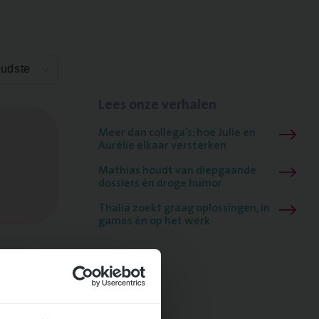
Oudste
Lees onze verhalen
Meer dan collega’s: hoe Julie en
Aurélie elkaar versterken
Mathias houdt van diepgaande
dossiers én droge humor
Thalia zoekt graag oplossingen, in
games én op het werk