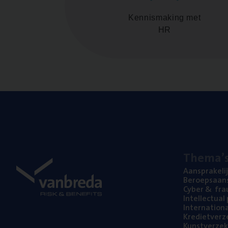
Kennismaking met
HR
The­ma’
Aan­spra­ke­li
Beroeps­aan­s
Cyber
&
fra
Intel­lec­tu­a
Inter­na­ti­o­
Kre­diet­ver­z
Kunst­ver­ze­k