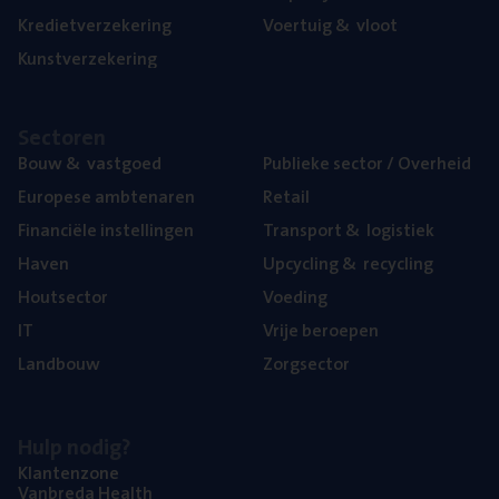
Kre­diet­ver­ze­ke­ring
Voer­tuig
&
vloot
Kunst­ver­ze­ke­ring
Sec­to­ren
Bouw
&
vastgoed
Publie­ke sec­tor / Overheid
Euro­pe­se ambtenaren
Retail
Finan­ci­ë­le instellingen
Trans­port
&
logistiek
Haven
Upcy­cling
&
recycling
Hout­sec­tor
Voe­ding
IT
Vrije beroe­pen
Land­bouw
Zorg­sec­tor
Hulp nodig?
Klan­ten­zo­ne
Van­b­re­da Health