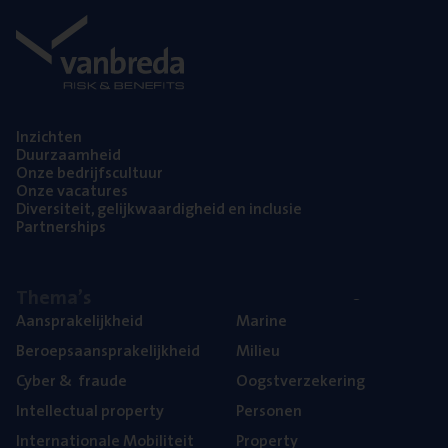
Inzich­ten
Duur­zaam­heid
Onze bedrijfs­cul­tuur
Onze vaca­tu­res
Diver­si­teit, gelijk­waar­dig­heid en inclusie
Part­ner­ships
The­ma’s
Aan­spra­ke­lijk­heid
Mari­ne
Beroeps­aan­spra­ke­lijk­heid
Mili­eu
Cyber
&
fraude
Oogst­ver­ze­ke­ring
Intel­lec­tu­al property
Per­so­nen
Inter­na­ti­o­na­le Mobiliteit
Pro­per­ty