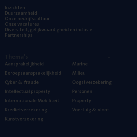
Inzich­ten
Duur­zaam­heid
Onze bedrijfs­cul­tuur
Onze vaca­tu­res
Diver­si­teit, gelijk­waar­dig­heid en inclusie
Part­ner­ships
The­ma’s
Aan­spra­ke­lijk­heid
Mari­ne
Beroeps­aan­spra­ke­lijk­heid
Mili­eu
Cyber
&
fraude
Oogst­ver­ze­ke­ring
Intel­lec­tu­al property
Per­so­nen
Inter­na­ti­o­na­le Mobiliteit
Pro­per­ty
Kre­diet­ver­ze­ke­ring
Voer­tuig
&
vloot
Kunst­ver­ze­ke­ring