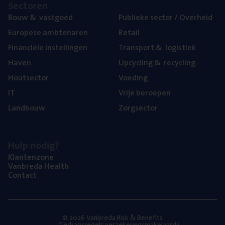
Sec­to­ren
Bouw
&
vastgoed
Publie­ke sec­tor / Overheid
Euro­pe­se ambtenaren
Retail
Finan­ci­ë­le instellingen
Trans­port
&
logistiek
Haven
Upcy­cling
&
recycling
Hout­sec­tor
Voe­ding
IT
Vrije beroe­pen
Land­bouw
Zorg­sec­tor
Hulp nodig?
Klan­ten­zo­ne
Van­b­re­da Health
Con­tact
© 2026 Vanbreda Risk & Benefits
Gedragsregels verzekeringsmakelaardij