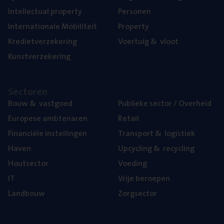
Intel­lec­tu­al property
Per­so­nen
Inter­na­ti­o­na­le Mobiliteit
Pro­per­ty
Kre­diet­ver­ze­ke­ring
Voer­tuig
&
vloot
Kunst­ver­ze­ke­ring
Sec­to­ren
Bouw
&
vastgoed
Publie­ke sec­tor / Overheid
Euro­pe­se ambtenaren
Retail
Finan­ci­ë­le instellingen
Trans­port
&
logistiek
Haven
Upcy­cling
&
recycling
Hout­sec­tor
Voe­ding
IT
Vrije beroe­pen
Land­bouw
Zorg­sec­tor