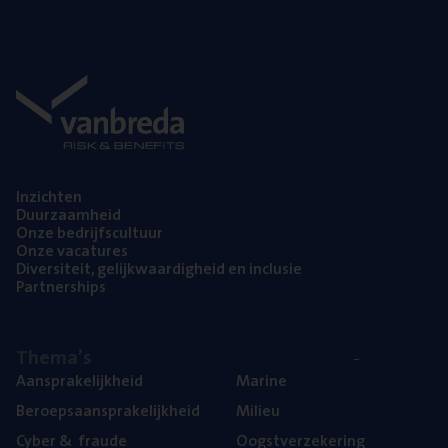
Inzich­ten
Duur­zaam­heid
Onze bedrijfs­cul­tuur
Onze vaca­tu­res
Diver­si­teit, gelijk­waar­dig­heid en inclusie
Part­ner­ships
The­ma’s
Aan­spra­ke­lijk­heid
Mari­ne
Beroeps­aan­spra­ke­lijk­heid
Mili­eu
Cyber
&
fraude
Oogst­ver­ze­ke­ring