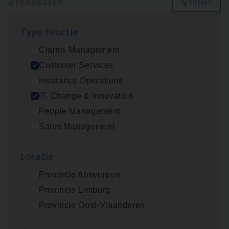
4 resultaten
Filters
Type func­tie
Test Ana­lyst
Claims Management
IT, Change & Innovation
Customer Services
Antwerpen
Insurance Operations
IT, Change & Innovation
People Management
IT
Busi­ness Analyst
Sales Management
IT, Change & Innovation
Loca­tie
Antwerpen
Provincie Antwerpen
Provincie Limburg
Cus­to­mer Care Expert
Provincie Oost-Vlaanderen
Hospitalisatieverzekeringen