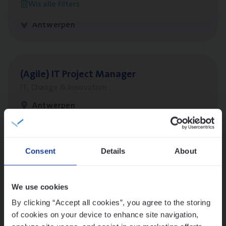
Wis alle filters
Customer Services
Antwerpen
(Agi­le)
IT
Pro­ject Manager
IT, Change & Innovation
Antwerpen
Lees onze verhalen
Consent
Details
About
Meer dan collega’s: hoe Julie en Aurélie elkaar
versterken
We use cookies
Mathias houdt van diepgaande dossiers én droge
By clicking “Accept all cookies”, you agree to the storing
humor
of cookies on your device to enhance site navigation,