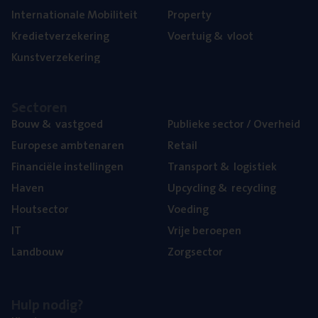
Inter­na­ti­o­na­le Mobiliteit
Pro­per­ty
Kre­diet­ver­ze­ke­ring
Voer­tuig
&
vloot
Kunst­ver­ze­ke­ring
Sec­to­ren
Bouw
&
vastgoed
Publie­ke sec­tor / Overheid
Euro­pe­se ambtenaren
Retail
Finan­ci­ë­le instellingen
Trans­port
&
logistiek
Haven
Upcy­cling
&
recycling
Hout­sec­tor
Voe­ding
IT
Vrije beroe­pen
Land­bouw
Zorg­sec­tor
Hulp nodig?