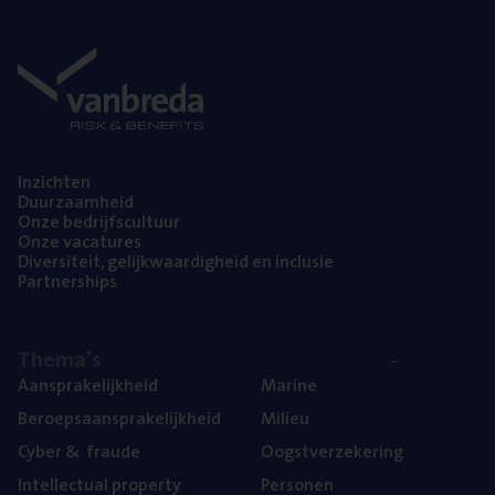
Inzich­ten
Duur­zaam­heid
Onze bedrijfs­cul­tuur
Onze vaca­tu­res
Diver­si­teit, gelijk­waar­dig­heid en inclusie
Part­ner­ships
The­ma’s
Aan­spra­ke­lijk­heid
Mari­ne
Beroeps­aan­spra­ke­lijk­heid
Mili­eu
Cyber
&
fraude
Oogst­ver­ze­ke­ring
Intel­lec­tu­al property
Per­so­nen