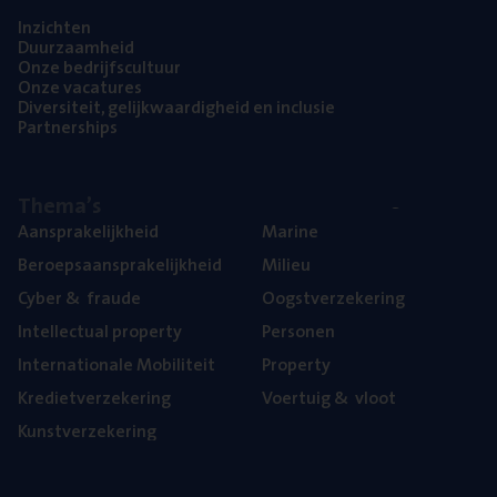
Inzich­ten
Duur­zaam­heid
Onze bedrijfs­cul­tuur
Onze vaca­tu­res
Diver­si­teit, gelijk­waar­dig­heid en inclusie
Part­ner­ships
The­ma’s
Aan­spra­ke­lijk­heid
Mari­ne
Beroeps­aan­spra­ke­lijk­heid
Mili­eu
Cyber
&
fraude
Oogst­ver­ze­ke­ring
Intel­lec­tu­al property
Per­so­nen
Inter­na­ti­o­na­le Mobiliteit
Pro­per­ty
Kre­diet­ver­ze­ke­ring
Voer­tuig
&
vloot
Kunst­ver­ze­ke­ring