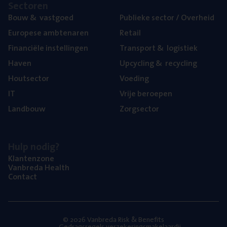
Sec­to­ren
Bouw
&
vastgoed
Publie­ke sec­tor / Overheid
Euro­pe­se ambtenaren
Retail
Finan­ci­ë­le instellingen
Trans­port
&
logistiek
Haven
Upcy­cling
&
recycling
Hout­sec­tor
Voe­ding
IT
Vrije beroe­pen
Land­bouw
Zorg­sec­tor
Hulp nodig?
Klan­ten­zo­ne
Van­b­re­da Health
Con­tact
© 2026 Vanbreda Risk & Benefits
Gedragsregels verzekeringsmakelaardij