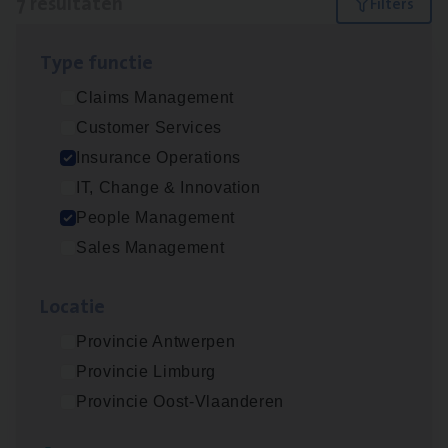
7 resultaten
Filters
Type func­tie
Dos­sier­be­heer­der ver­ze­ke­rin­gen — Soci­al
Claims Management
Pro­fit en Public
Customer Services
Insurance Operations
Insurance Operations
Antwerpen
IT, Change & Innovation
People Management
Sales Management
Advisor/​Configuratie ana­lyst Part­ner in
Benefits
Loca­tie
Insurance Operations
Provincie Antwerpen
Beveren
Provincie Limburg
Provincie Oost-Vlaanderen