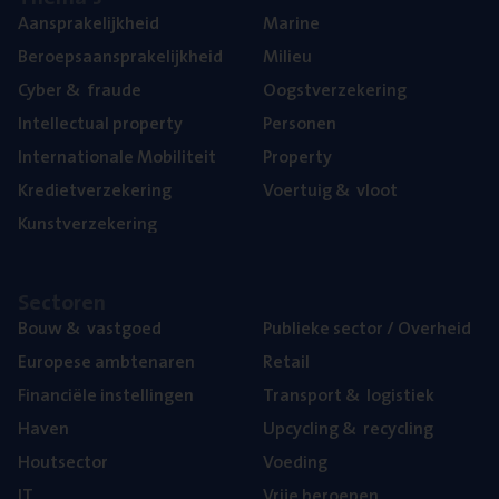
Aan­spra­ke­lijk­heid
Mari­ne
Beroeps­aan­spra­ke­lijk­heid
Mili­eu
Cyber
&
fraude
Oogst­ver­ze­ke­ring
Intel­lec­tu­al property
Per­so­nen
Inter­na­ti­o­na­le Mobiliteit
Pro­per­ty
Kre­diet­ver­ze­ke­ring
Voer­tuig
&
vloot
Kunst­ver­ze­ke­ring
Sec­to­ren
Bouw
&
vastgoed
Publie­ke sec­tor / Overheid
Euro­pe­se ambtenaren
Retail
Finan­ci­ë­le instellingen
Trans­port
&
logistiek
Haven
Upcy­cling
&
recycling
Hout­sec­tor
Voe­ding
IT
Vrije beroe­pen