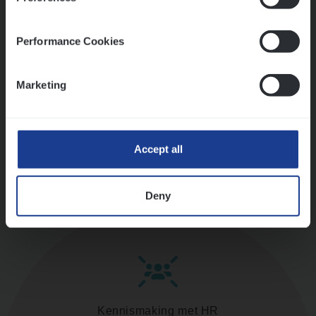
versterken
Mathias houdt van diepgaande dossiers én droge
humor
Performance Cookies
Thalia zoekt graag oplossingen, in games én op het
werk
Marketing
Ons sollicitatieproces
Accept all
Deny
Kennismaking met HR