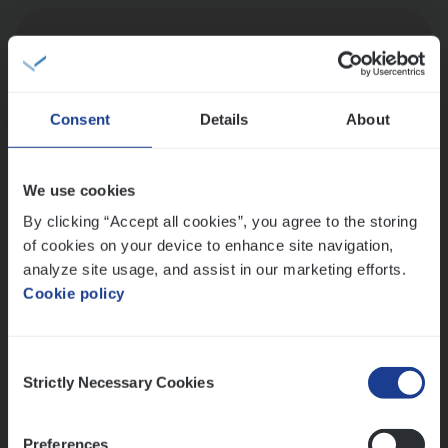
Dos­sier­be­heer­der Onder­ne­min­gen Van­b­
re­da Huys­mans — Mechelen
Insurance Operations
Consent
Details
About
Mechelen
We use cookies
By clicking “Accept all cookies”, you agree to the storing
Dos­sier­be­heer­der Gewaar­borgd Inkomen
of cookies on your device to enhance site navigation,
Insurance Operations
analyze site usage, and assist in our marketing efforts.
Antwerpen
Cookie policy
Consent
Strictly Necessary Cookies
Lees onze verhalen
Selection
Meer dan collega’s: hoe Julie en Aurélie elkaar
Preferences