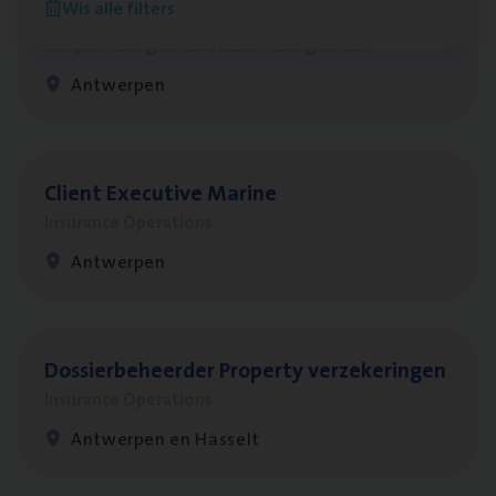
Wis alle filters
Busi­ness Mana­ger Mari­ne Cargo
People Management, Sales Management
Antwerpen
Client Exe­cu­ti­ve Marine
Insurance Operations
Antwerpen
Dos­sier­be­heer­der Pro­per­ty verzekeringen
Insurance Operations
Antwerpen en Hasselt