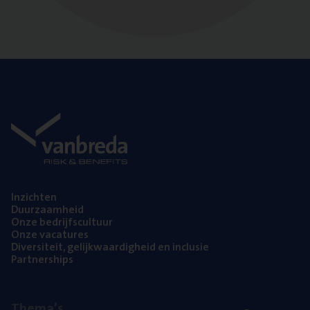
Inzich­ten
Duur­zaam­heid
Onze bedrijfs­cul­tuur
Onze vaca­tu­res
Diver­si­teit, gelijk­waar­dig­heid en inclusie
Part­ner­ships
The­ma’s