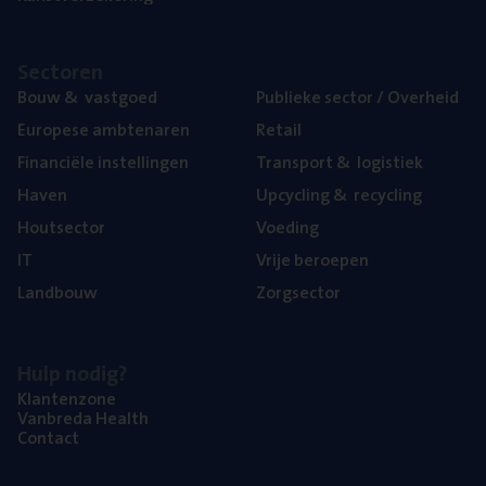
Sec­to­ren
Bouw
&
vastgoed
Publie­ke sec­tor / Overheid
Euro­pe­se ambtenaren
Retail
Finan­ci­ë­le instellingen
Trans­port
&
logistiek
Haven
Upcy­cling
&
recycling
Hout­sec­tor
Voe­ding
IT
Vrije beroe­pen
Land­bouw
Zorg­sec­tor
Hulp nodig?
Klan­ten­zo­ne
Van­b­re­da Health
Con­tact