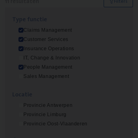
11 resultaten
Filters
Type func­tie
Dos­sier­be­heer­der ver­ze­ke­rin­gen — Soci­al
Claims Management
Pro­fit en Public
Customer Services
Insurance Operations
Insurance Operations
Antwerpen
IT, Change & Innovation
People Management
Sales Management
Claims­hand­ler Fleet
&
Bike
Claims Management
Loca­tie
Antwerpen
Provincie Antwerpen
Provincie Limburg
Provincie Oost-Vlaanderen
Advisor/​Configuratie ana­lyst Part­ner in