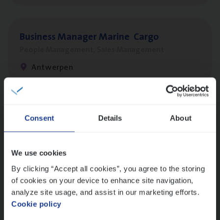
Busi­ness Mana­ger Mari­ne Cargo
People Management, Sales Management
Antwerpen
Client Exe­cu­ti­ve Marine
Consent
Details
About
Insurance Operations
Antwerpen
We use cookies
By clicking “Accept all cookies”, you agree to the storing
of cookies on your device to enhance site navigation,
Dos­sier­be­heer­der Pro­per­ty verzekeringen
analyze site usage, and assist in our marketing efforts.
Cookie policy
Insurance Operations