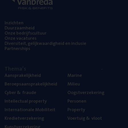
Inzich­ten
Duur­zaam­heid
Onze bedrijfs­cul­tuur
Onze vaca­tu­res
Diver­si­teit, gelijk­waar­dig­heid en inclusie
Part­ner­ships
The­ma’s
Aan­spra­ke­lijk­heid
Mari­ne
Beroeps­aan­spra­ke­lijk­heid
Mili­eu
Cyber
&
fraude
Oogst­ver­ze­ke­ring
Intel­lec­tu­al property
Per­so­nen
Inter­na­ti­o­na­le Mobiliteit
Pro­per­ty
Kre­diet­ver­ze­ke­ring
Voer­tuig
&
vloot
Kunst­ver­ze­ke­ring