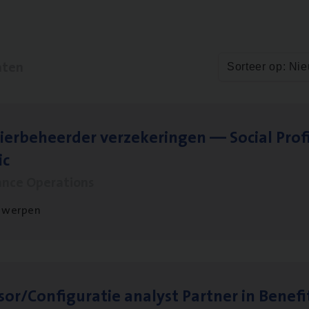
aten
Sorteer op: Ni
ier­be­heer­der ver­ze­ke­rin­gen — Soci­al Pro­f
ic
ance Operations
twerpen
sor/​Configuratie ana­lyst Part­ner in Benefi