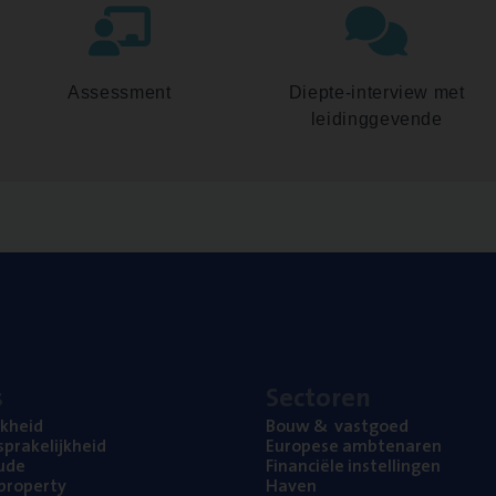
Assessment
Diepte-interview met
leidinggevende
s
Sec­to­ren
jk­heid
Bouw
&
vastgoed
pra­ke­lijk­heid
Euro­pe­se ambtenaren
ude
Finan­ci­ë­le instellingen
l property
Haven