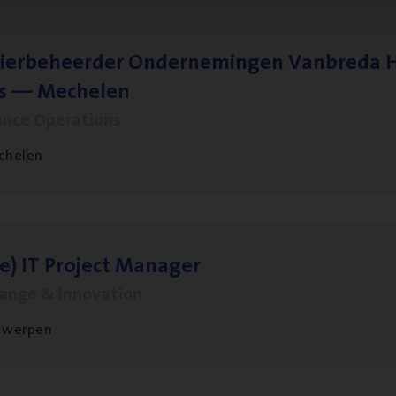
ier­be­heer­der Onder­ne­min­gen Van­b­re­da 
s — Mechelen
ance Operations
chelen
le)
IT
Pro­ject Manager
hange & Innovation
twerpen