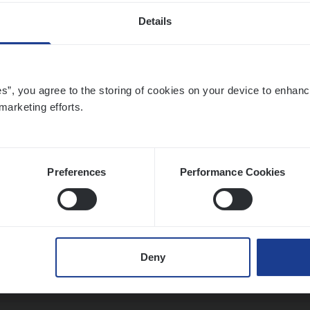
Details
t Exe­cu­ti­ve Marine
es”, you agree to the storing of cookies on your device to enhanc
ance Operations
marketing efforts.
twerpen
Preferences
Performance Cookies
ier­be­heer­der Pro­per­ty verzekeringen
ance Operations
Deny
werpen en Hasselt