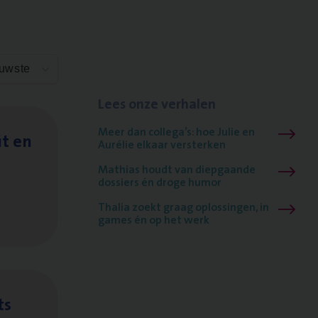
euwste
Lees onze verhalen
Meer dan collega’s: hoe Julie en
it en
Aurélie elkaar versterken
Mathias houdt van diepgaande
dossiers én droge humor
Thalia zoekt graag oplossingen, in
games én op het werk
ts