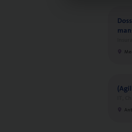
Dos­s
man
Insur
Me
(Agi­
IT, C
An