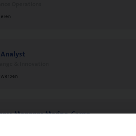
ance Operations
veren
 Ana­lyst
hange & Innovation
twerpen
­ness Mana­ger Mari­ne Cargo
le Management, Sales Management
twerpen