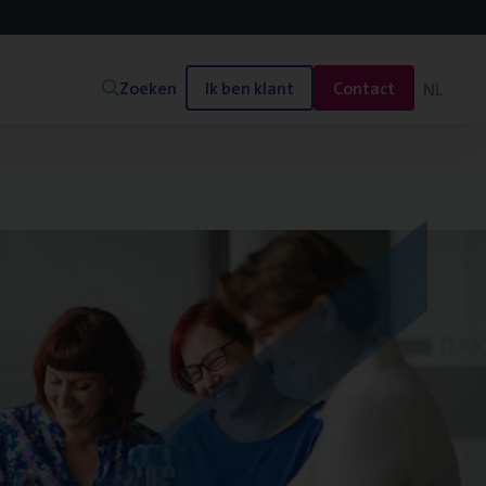
Zoeken
Ik ben klant
Contact
NL