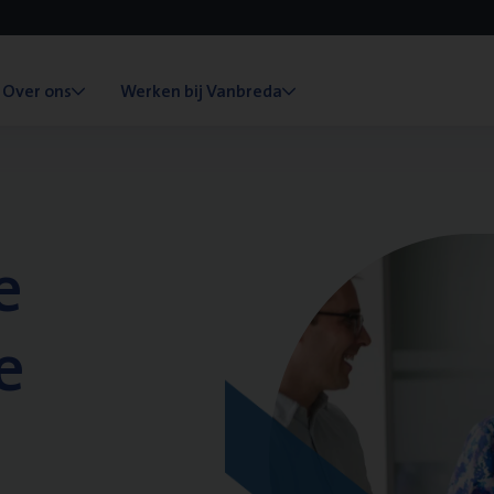
Over ons
Werken bij Vanbreda
e
e