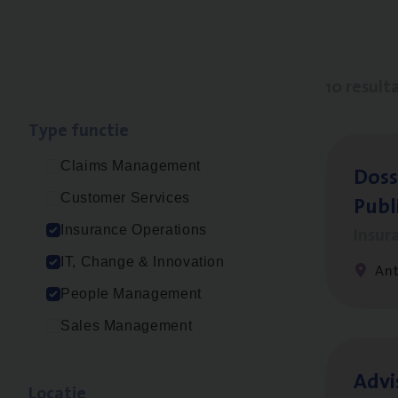
10 result
Type func­tie
Claims Management
Dos­s
Publ
Customer Services
Insur
Insurance Operations
IT, Change & Innovation
An
People Management
Sales Management
Advi
Loca­tie