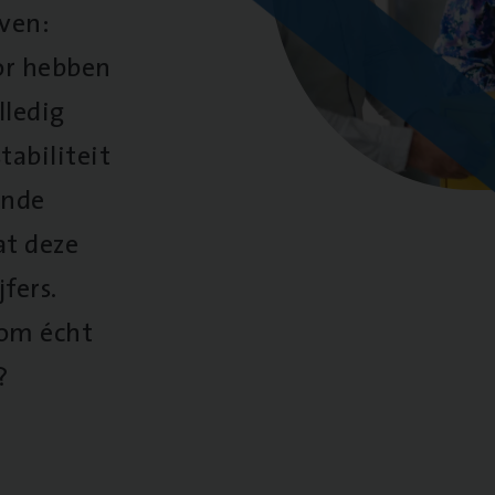
oven:
oor hebben
lledig
tabiliteit
ende
at deze
fers.
 om écht
?