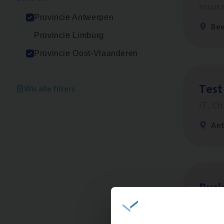
Insur
Provincie Antwerpen
Be
Provincie Limburg
Provincie Oost-Vlaanderen
Test
Wis alle filters
IT, C
An
Busi
Peop
An