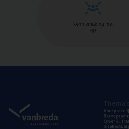
Kennismaking met
HR
The­ma’
Aan­spra­ke­li
Beroeps­aan­s
Cyber
&
fra
Intel­lec­tu­a