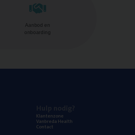
Aanbod en
onboarding
Hulp nodig?
Klan­ten­zo­ne
Van­b­re­da Health
Con­tact