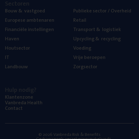
Sec­to­ren
Bouw
&
vastgoed
Publie­ke sec­tor / Overheid
Euro­pe­se ambtenaren
Retail
Finan­ci­ë­le instellingen
Trans­port
&
logistiek
Haven
Upcy­cling
&
recycling
Hout­sec­tor
Voe­ding
IT
Vrije beroe­pen
Land­bouw
Zorg­sec­tor
Hulp nodig?
Klan­ten­zo­ne
Van­b­re­da Health
Con­tact
© 2026 Vanbreda Risk & Benefits
Gedragsregels verzekeringsmakelaardij