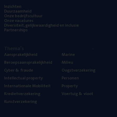
Inzich­ten
Duur­zaam­heid
Onze bedrijfs­cul­tuur
Onze vaca­tu­res
Diver­si­teit, gelijk­waar­dig­heid en inclusie
Part­ner­ships
The­ma’s
Aan­spra­ke­lijk­heid
Mari­ne
Beroeps­aan­spra­ke­lijk­heid
Mili­eu
Cyber
&
fraude
Oogst­ver­ze­ke­ring
Intel­lec­tu­al property
Per­so­nen
Inter­na­ti­o­na­le Mobiliteit
Pro­per­ty
Kre­diet­ver­ze­ke­ring
Voer­tuig
&
vloot
Kunst­ver­ze­ke­ring