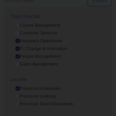
10 resultaten
Filters
Type func­tie
Dos­sier­be­heer­der ver­ze­ke­rin­gen — Soci­al
Claims Management
Pro­fit en Public
Customer Services
Insurance Operations
Insurance Operations
Antwerpen
IT, Change & Innovation
People Management
Sales Management
Advisor/​Configuratie ana­lyst Part­ner in
Benefits
Loca­tie
Insurance Operations
Provincie Antwerpen
Beveren
Provincie Limburg
Provincie Oost-Vlaanderen