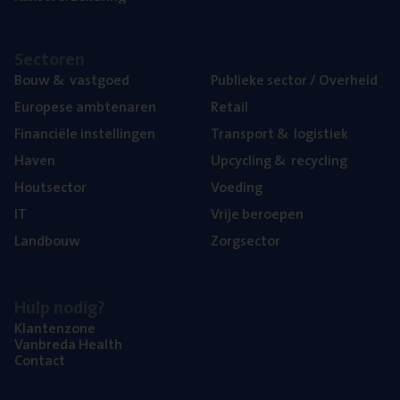
Sec­to­ren
Bouw
&
vastgoed
Publie­ke sec­tor / Overheid
Euro­pe­se ambtenaren
Retail
Finan­ci­ë­le instellingen
Trans­port
&
logistiek
Haven
Upcy­cling
&
recycling
Hout­sec­tor
Voe­ding
IT
Vrije beroe­pen
Land­bouw
Zorg­sec­tor
Hulp nodig?
Klan­ten­zo­ne
Van­b­re­da Health
Con­tact