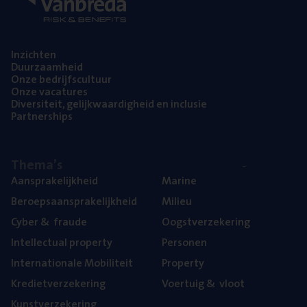
Inzich­ten
Duur­zaam­heid
Onze bedrijfs­cul­tuur
Onze vaca­tu­res
Diver­si­teit, gelijk­waar­dig­heid en inclusie
Part­ner­ships
The­ma’s
Aan­spra­ke­lijk­heid
Mari­ne
Beroeps­aan­spra­ke­lijk­heid
Mili­eu
Cyber
&
fraude
Oogst­ver­ze­ke­ring
Intel­lec­tu­al property
Per­so­nen
Inter­na­ti­o­na­le Mobiliteit
Pro­per­ty
Kre­diet­ver­ze­ke­ring
Voer­tuig
&
vloot
Kunst­ver­ze­ke­ring