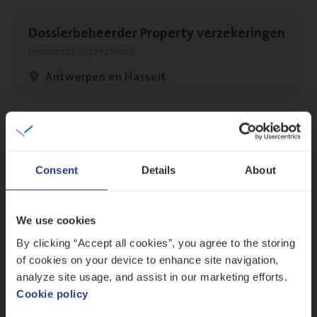
Dos­sier­be­heer­der Pro­per­ty verzekeringen
Insurance Operations
Antwerpen en Hasselt
Dos­sier­be­heer­der Onder­ne­min­gen Van­b­
re­da Huys­mans — Mechelen
Consent
Details
About
Insurance Operations
Mechelen
We use cookies
By clicking “Accept all cookies”, you agree to the storing
of cookies on your device to enhance site navigation,
(Agi­le)
IT
Pro­ject Manager
analyze site usage, and assist in our marketing efforts.
Cookie policy
IT, Change & Innovation