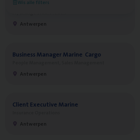
Wis alle filters
Test Ana­lyst
IT, Change & Innovation
Antwerpen
Busi­ness Mana­ger Mari­ne Cargo
People Management, Sales Management
Antwerpen
Client Exe­cu­ti­ve Marine
Insurance Operations
Antwerpen