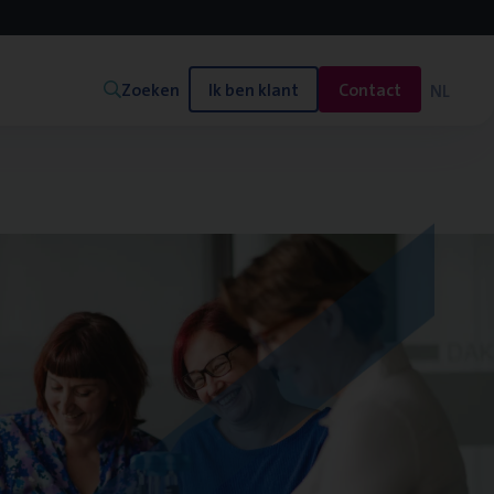
Zoeken
Ik ben klant
Contact
NL