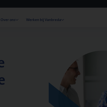
Over ons
Werken bij Vanbreda
e
e