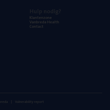
Hulp nodig?
Klan­ten­zo­ne
Van­b­re­da Health
Con­tact
nbreda
Vulnerability report