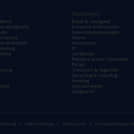
s
Sec­to­ren
jk­heid
Bouw
&
vastgoed
pra­ke­lijk­heid
Euro­pe­se ambtenaren
ude
Finan­ci­ë­le instellingen
l property
Haven
na­le Mobiliteit
Hout­sec­tor
e­ke­ring
IT
e­ring
Land­bouw
Publie­ke sec­tor / Overheid
Retail
ke­ring
Trans­port
&
logistiek
Upcy­cling
&
recycling
Voe­ding
loot
Vrije beroe­pen
Zorg­sec­tor
kelaardij
FSMA Erkenning
Cookie policy
Privacyverklaring Va