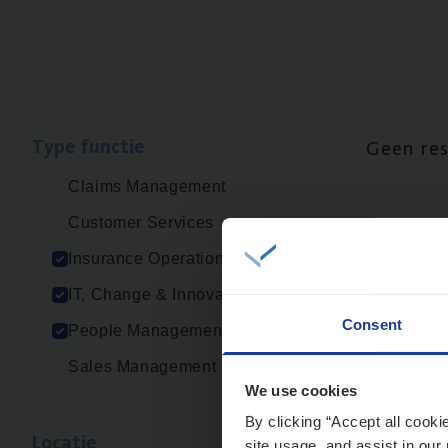
Type func­tie
Geen re
Claims Management
Customer Services
Insurance Operations
IT, Change & Innovation
Consent
People Management
Sales Management
We use cookies
By clicking “Accept all cooki
Loca­tie
site usage, and assist in our 