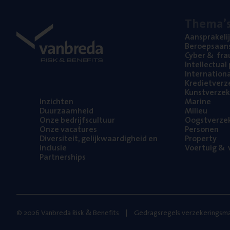
The­ma’
Aan­spra­ke­li
Beroeps­aan­s
Cyber
&
fra
Intel­lec­tu­a
Inter­na­ti­o­
Kre­diet­ver­z
Kunst­ver­ze­k
Inzich­ten
Mari­ne
Duur­zaam­heid
Mili­eu
Onze bedrijfs­cul­tuur
Oogst­ver­ze­
Onze vaca­tu­res
Per­so­nen
Diver­si­teit, gelijk­waar­dig­heid en
Pro­per­ty
inclusie
Voer­tuig
&
v
Part­ner­ships
© 2026 Vanbreda Risk & Benefits
Gedragsregels verzekeringsma