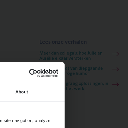
Lees onze verhalen
Meer dan collega’s: hoe Julie en
Aurélie elkaar versterken
Mathias houdt van diepgaande
dossiers én droge humor
Thalia zoekt graag oplossingen, in
games én op het werk
About
e site navigation, analyze