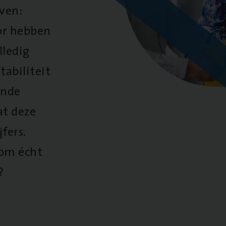
oven:
oor hebben
lledig
tabiliteit
ende
at deze
fers.
 om écht
?