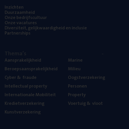
Inzich­ten
Duur­zaam­heid
Onze bedrijfs­cul­tuur
Onze vaca­tu­res
Diver­si­teit, gelijk­waar­dig­heid en inclusie
Part­ner­ships
The­ma’s
Aan­spra­ke­lijk­heid
Mari­ne
Beroeps­aan­spra­ke­lijk­heid
Mili­eu
Cyber
&
fraude
Oogst­ver­ze­ke­ring
Intel­lec­tu­al property
Per­so­nen
Inter­na­ti­o­na­le Mobiliteit
Pro­per­ty
Kre­diet­ver­ze­ke­ring
Voer­tuig
&
vloot
Kunst­ver­ze­ke­ring