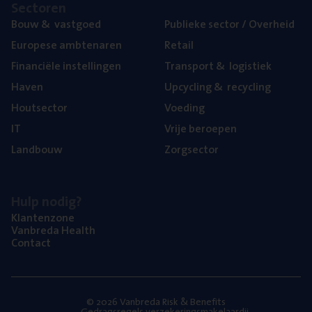
Sec­to­ren
Bouw
&
vastgoed
Publie­ke sec­tor / Overheid
Euro­pe­se ambtenaren
Retail
Finan­ci­ë­le instellingen
Trans­port
&
logistiek
Haven
Upcy­cling
&
recycling
Hout­sec­tor
Voe­ding
IT
Vrije beroe­pen
Land­bouw
Zorg­sec­tor
Hulp nodig?
Klan­ten­zo­ne
Van­b­re­da Health
Con­tact
© 2026 Vanbreda Risk & Benefits
Gedragsregels verzekeringsmakelaardij