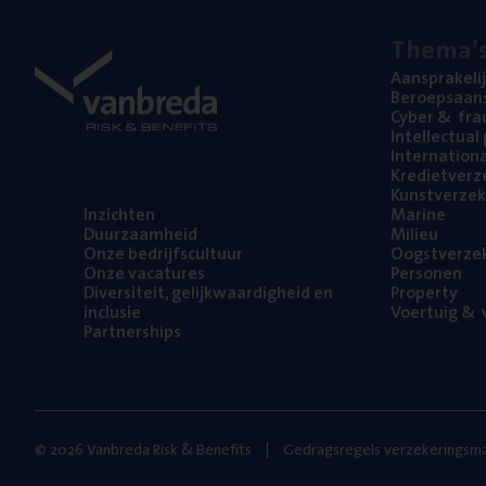
The­ma’
Aan­spra­ke­li
Beroeps­aan­s
Cyber
&
fra
Intel­lec­tu­a
Inter­na­ti­o­
Kre­diet­ver­z
Kunst­ver­ze­k
Inzich­ten
Mari­ne
Duur­zaam­heid
Mili­eu
Onze bedrijfs­cul­tuur
Oogst­ver­ze­
Onze vaca­tu­res
Per­so­nen
Diver­si­teit, gelijk­waar­dig­heid en
Pro­per­ty
inclusie
Voer­tuig
&
v
Part­ner­ships
© 2026 Vanbreda Risk & Benefits
Gedragsregels verzekeringsma