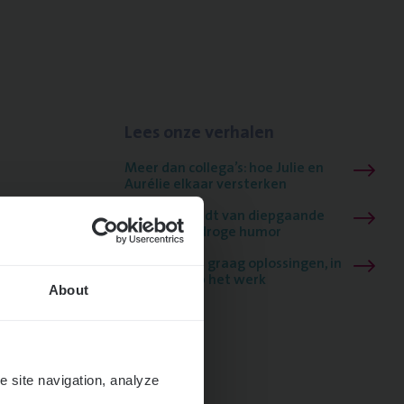
Lees onze verhalen
Meer dan collega’s: hoe Julie en
Aurélie elkaar versterken
Mathias houdt van diepgaande
dossiers én droge humor
Thalia zoekt graag oplossingen, in
games én op het werk
About
e site navigation, analyze