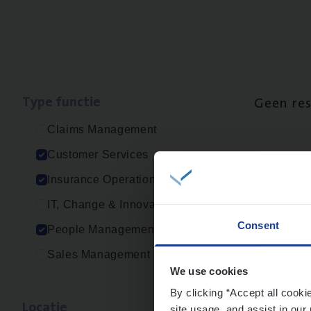
Type func­tie
Geen re
Claims Management
Customer Services
Insurance Operations
IT, Change & Innovation
Consent
People Management
Sales Management
We use cookies
By clicking “Accept all cooki
Loca­tie
site usage, and assist in our 