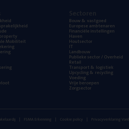
s
Sec­to­ren
jk­heid
Bouw
&
vastgoed
pra­ke­lijk­heid
Euro­pe­se ambtenaren
ude
Finan­ci­ë­le instellingen
l property
Haven
na­le Mobiliteit
Hout­sec­tor
e­ke­ring
IT
e­ring
Land­bouw
Publie­ke sec­tor / Overheid
Retail
ke­ring
Trans­port
&
logistiek
Upcy­cling
&
recycling
Voe­ding
loot
Vrije beroe­pen
Zorg­sec­tor
kelaardij
FSMA Erkenning
Cookie policy
Privacyverklaring Va