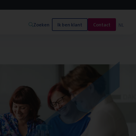
Zoeken
Ik ben klant
Contact
NL