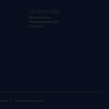
Hulp nodig?
Klan­ten­zo­ne
Van­b­re­da Health
Con­tact
nbreda
Vulnerability report