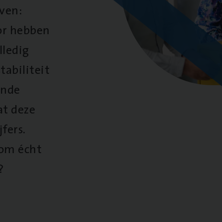
oven:
oor hebben
lledig
tabiliteit
ende
at deze
fers.
 om écht
?