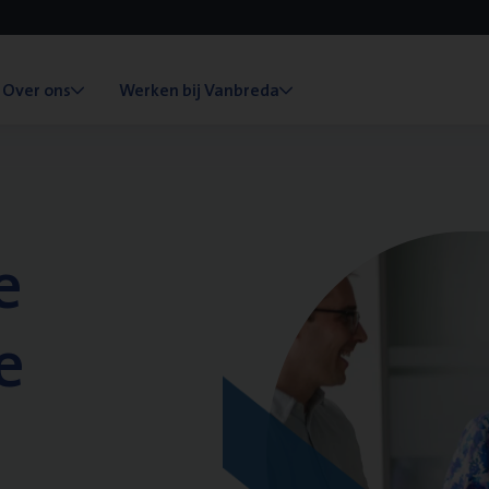
Over ons
Werken bij Vanbreda
e
e