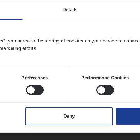
Details
ier­be­heer­der ver­ze­ke­rin­gen — Soci­al Pro­f
ic
es”, you agree to the storing of cookies on your device to enhanc
ance Operations
marketing efforts.
twerpen
Preferences
Performance Cookies
ier­be­heer­der Pro­per­ty verzekeringen
ance Operations
Deny
werpen en Hasselt