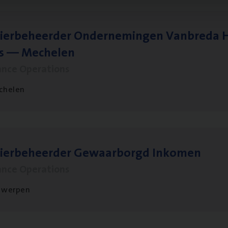
ier­be­heer­der Onder­ne­min­gen Van­b­re­da 
s — Mechelen
ance Operations
chelen
sier­be­heer­der Gewaar­borgd Inkomen
ance Operations
twerpen