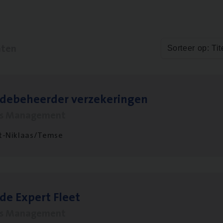
aten
Sorteer op: Tit
­de­be­heer­der verzekeringen
ms Management
t-Niklaas/Temse
­de Expert Fleet
ms Management