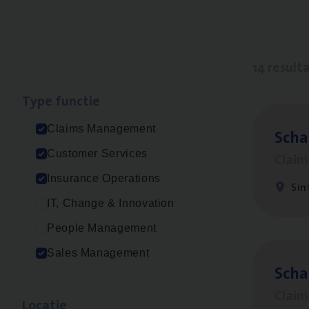
14 result
Type func­tie
Claims Management
Scha
Customer Services
Clai
Insurance Operations
Sin
IT, Change & Innovation
People Management
Sales Management
Scha
Clai
Loca­tie