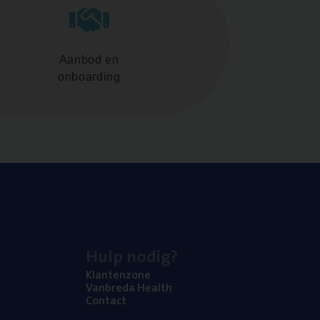
Aanbod en
onboarding
Hulp nodig?
Klan­ten­zo­ne
Van­b­re­da Health
Con­tact