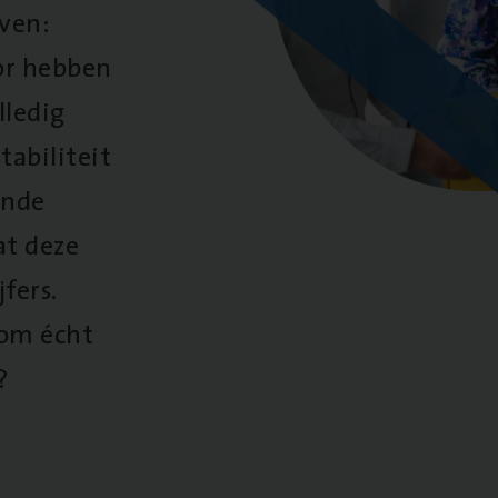
oven:
oor hebben
lledig
tabiliteit
ende
at deze
fers.
 om écht
?