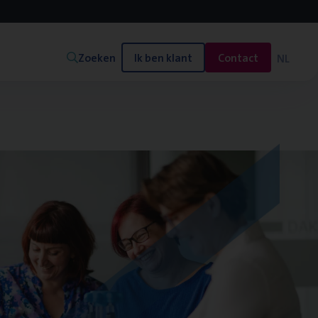
Zoeken
Ik ben klant
Contact
NL