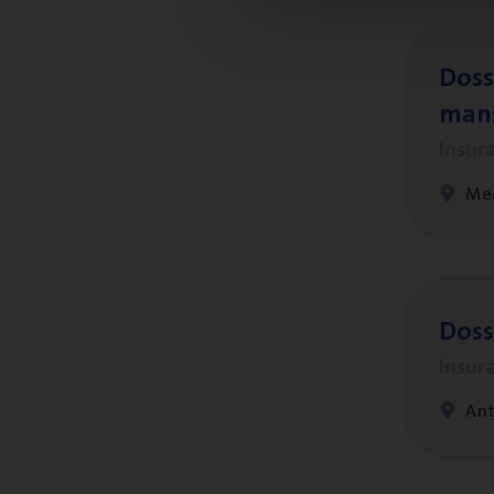
Dos­s
man
Insur
Me
Dos­
Insur
An