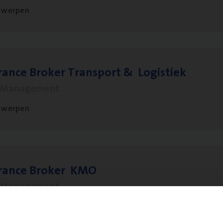
twerpen
ran­ce Bro­ker Trans­port
&
Logistiek
s Management
twerpen
­ran­ce Bro­ker
KMO
s Management
twerpen