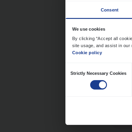
Consent
Dos­s
We use cookies
Publ
By clicking “Accept all cooki
Insur
site usage, and assist in our 
Cookie policy
An
Consent
Strictly Necessary Cookies
Selection
Dos­s
Insur
Ant