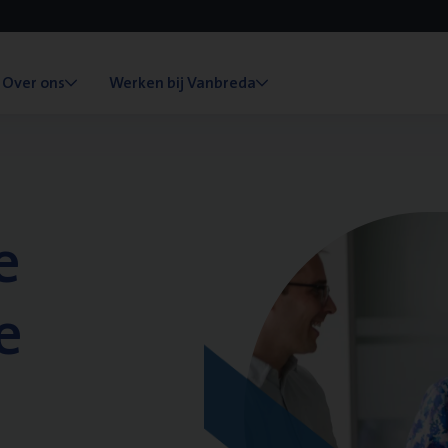
Over ons
Werken bij Vanbreda
e
e