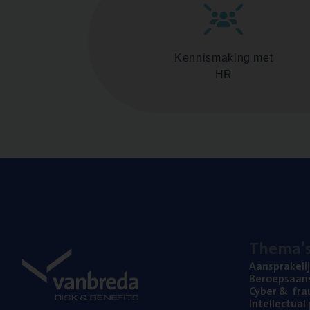
Kennismaking met
HR
The­ma’
Aan­spra­ke­li
Beroeps­aan­s
Cyber
&
fra
Intel­lec­tu­a