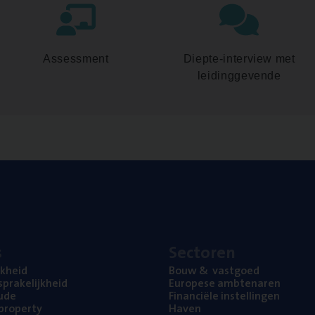
Assessment
Diepte-interview met
leidinggevende
s
Sec­to­ren
jk­heid
Bouw
&
vastgoed
pra­ke­lijk­heid
Euro­pe­se ambtenaren
ude
Finan­ci­ë­le instellingen
l property
Haven