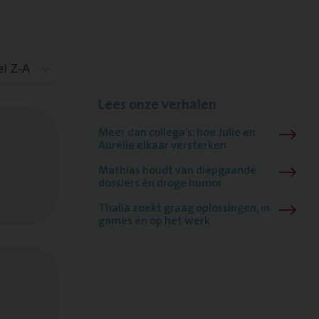
el Z-A
Lees onze verhalen
Meer dan collega’s: hoe Julie en
Aurélie elkaar versterken
Mathias houdt van diepgaande
dossiers én droge humor
Thalia zoekt graag oplossingen, in
games én op het werk