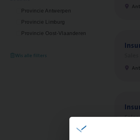
An
Provincie Antwerpen
Provincie Limburg
Provincie Oost-Vlaanderen
Insu­
Sale
Wis alle filters
An
Insu
Sale
An