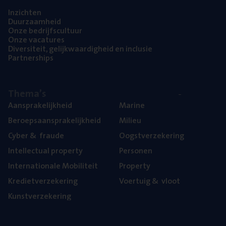
Inzich­ten
Duur­zaam­heid
Onze bedrijfs­cul­tuur
Onze vaca­tu­res
Diver­si­teit, gelijk­waar­dig­heid en inclusie
Part­ner­ships
The­ma’s
Aan­spra­ke­lijk­heid
Mari­ne
Beroeps­aan­spra­ke­lijk­heid
Mili­eu
Cyber
&
fraude
Oogst­ver­ze­ke­ring
Intel­lec­tu­al property
Per­so­nen
Inter­na­ti­o­na­le Mobiliteit
Pro­per­ty
Kre­diet­ver­ze­ke­ring
Voer­tuig
&
vloot
Kunst­ver­ze­ke­ring