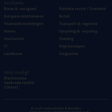
Sec­to­ren
Bouw
&
vastgoed
Publie­ke sec­tor / Overheid
Euro­pe­se ambtenaren
Retail
Finan­ci­ë­le instellingen
Trans­port
&
logistiek
Haven
Upcy­cling
&
recycling
Hout­sec­tor
Voe­ding
IT
Vrije beroe­pen
Land­bouw
Zorg­sec­tor
Hulp nodig?
Klan­ten­zo­ne
Van­b­re­da Health
Con­tact
© 2026 Vanbreda Risk & Benefits
Gedragsregels verzekeringsmakelaardij