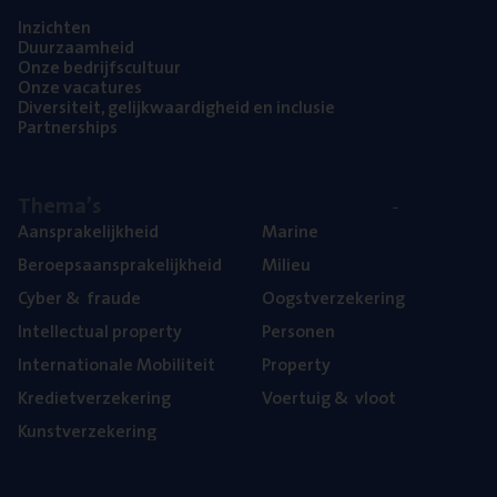
Inzich­ten
Duur­zaam­heid
Onze bedrijfs­cul­tuur
Onze vaca­tu­res
Diver­si­teit, gelijk­waar­dig­heid en inclusie
Part­ner­ships
The­ma’s
Aan­spra­ke­lijk­heid
Mari­ne
Beroeps­aan­spra­ke­lijk­heid
Mili­eu
Cyber
&
fraude
Oogst­ver­ze­ke­ring
Intel­lec­tu­al property
Per­so­nen
Inter­na­ti­o­na­le Mobiliteit
Pro­per­ty
Kre­diet­ver­ze­ke­ring
Voer­tuig
&
vloot
Kunst­ver­ze­ke­ring