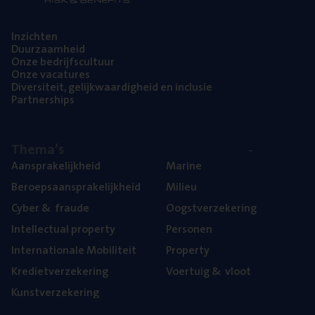
Inzich­ten
Duur­zaam­heid
Onze bedrijfs­cul­tuur
Onze vaca­tu­res
Diver­si­teit, gelijk­waar­dig­heid en inclusie
Part­ner­ships
The­ma’s
Aan­spra­ke­lijk­heid
Mari­ne
Beroeps­aan­spra­ke­lijk­heid
Mili­eu
Cyber
&
fraude
Oogst­ver­ze­ke­ring
Intel­lec­tu­al property
Per­so­nen
Inter­na­ti­o­na­le Mobiliteit
Pro­per­ty
Kre­diet­ver­ze­ke­ring
Voer­tuig
&
vloot
Kunst­ver­ze­ke­ring