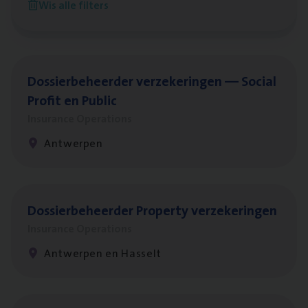
Wis alle filters
Antwerpen
Dos­sier­be­heer­der ver­ze­ke­rin­gen — Soci­al
Pro­fit en Public
Insurance Operations
Antwerpen
Dos­sier­be­heer­der Pro­per­ty verzekeringen
Insurance Operations
Antwerpen en Hasselt