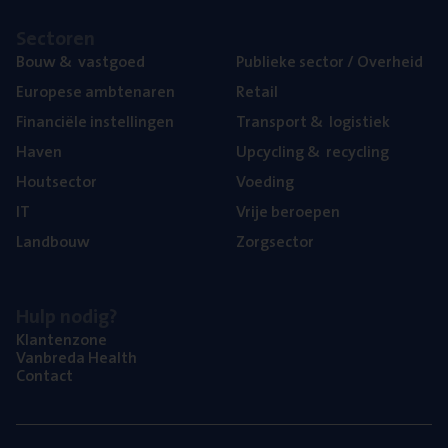
Sec­to­ren
Bouw
&
vastgoed
Publie­ke sec­tor / Overheid
Euro­pe­se ambtenaren
Retail
Finan­ci­ë­le instellingen
Trans­port
&
logistiek
Haven
Upcy­cling
&
recycling
Hout­sec­tor
Voe­ding
IT
Vrije beroe­pen
Land­bouw
Zorg­sec­tor
Hulp nodig?
Klan­ten­zo­ne
Van­b­re­da Health
Con­tact