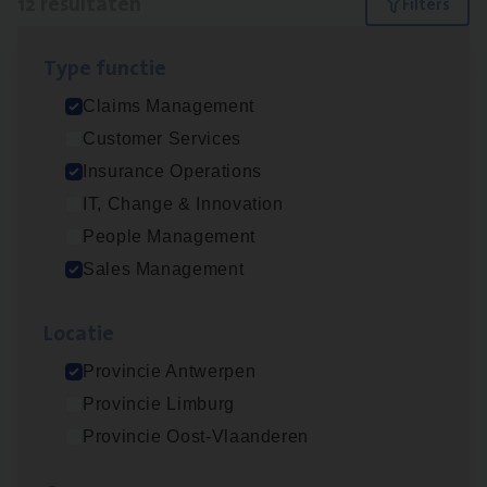
12 resultaten
Filters
Type func­tie
Scha­de Expert Fleet
Claims Management
Claims Management
Customer Services
Antwerpen
Insurance Operations
IT, Change & Innovation
People Management
Insu­ran­ce Bro­ker Trans­port
&
Logistiek
Sales Management
Sales Management
Loca­tie
Antwerpen
Provincie Antwerpen
Provincie Limburg
Insu­ran­ce Bro­ker
KMO
Provincie Oost-Vlaanderen
Sales Management