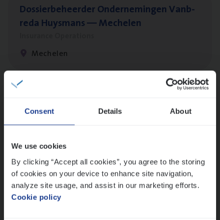
Dos­sier­be­heer­der Onder­ne­min­gen Van­b­
re­da Huys­mans — Mechelen
Insurance Operations
Mechelen
Dos­sier­be­heer­der Gewaar­borgd Inkomen
Consent
Details
About
Insurance Operations
Antwerpen
We use cookies
By clicking “Accept all cookies”, you agree to the storing
of cookies on your device to enhance site navigation,
Cor­po­ra­te Insu­ran­ce Bro­ker Property
analyze site usage, and assist in our marketing efforts.
Sales Management
Cookie policy
Antwerpen