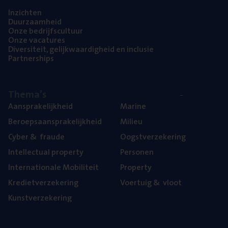
Inzich­ten
Duur­zaam­heid
Onze bedrijfs­cul­tuur
Onze vaca­tu­res
Diver­si­teit, gelijk­waar­dig­heid en inclusie
Part­ner­ships
The­ma’s
Aan­spra­ke­lijk­heid
Mari­ne
Beroeps­aan­spra­ke­lijk­heid
Mili­eu
Cyber
&
fraude
Oogst­ver­ze­ke­ring
Intel­lec­tu­al property
Per­so­nen
Inter­na­ti­o­na­le Mobiliteit
Pro­per­ty
Kre­diet­ver­ze­ke­ring
Voer­tuig
&
vloot
Kunst­ver­ze­ke­ring