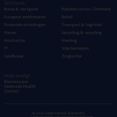
Sec­to­ren
Bouw
&
vastgoed
Publie­ke sec­tor / Overheid
Euro­pe­se ambtenaren
Retail
Finan­ci­ë­le instellingen
Trans­port
&
logistiek
Haven
Upcy­cling
&
recycling
Hout­sec­tor
Voe­ding
IT
Vrije beroe­pen
Land­bouw
Zorg­sec­tor
Hulp nodig?
Klan­ten­zo­ne
Van­b­re­da Health
Con­tact
© 2026 Vanbreda Risk & Benefits
Gedragsregels verzekeringsmakelaardij