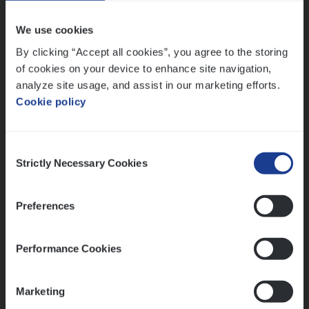
Vorige
Volgende
We use cookies
By clicking “Accept all cookies”, you agree to the storing
Lees onze verhalen
of cookies on your device to enhance site navigation,
analyze site usage, and assist in our marketing efforts.
Meer dan collega’s: hoe Julie en Aurélie elkaar
Cookie policy
versterken
Mathias houdt van diepgaande dossiers én droge
humor
Consent
Strictly Necessary Cookies
Selection
Thalia zoekt graag oplossingen, in games én op het
werk
Preferences
Ons sollicitatieproces
Performance Cookies
Marketing