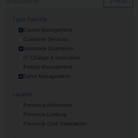
13 resultaten
Filters
Type func­tie
Dos­sier­be­heer­der ver­ze­ke­rin­gen — Soci­al
Claims Management
Pro­fit en Public
Customer Services
Insurance Operations
Insurance Operations
Antwerpen
IT, Change & Innovation
People Management
Sales Management
Insu­ran­ce Bro­ker
KMO
Sales Management
Loca­tie
Antwerpen
Provincie Antwerpen
Provincie Limburg
Provincie Oost-Vlaanderen
Insu­ran­ce Bro­ker Trans­port
&
Logistiek