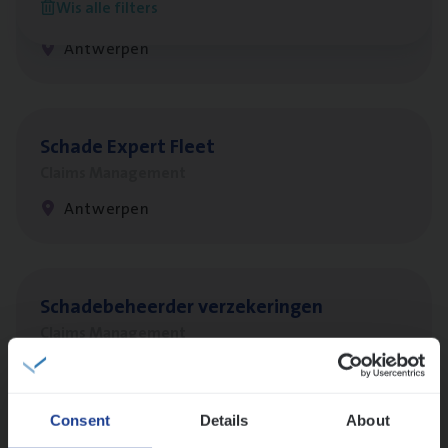
Wis alle filters
Sales Management
Antwerpen
Scha­de Expert Fleet
Claims Management
Antwerpen
Scha­de­be­heer­der verzekeringen
Claims Management
Sint-Niklaas/Temse
Consent
Details
About