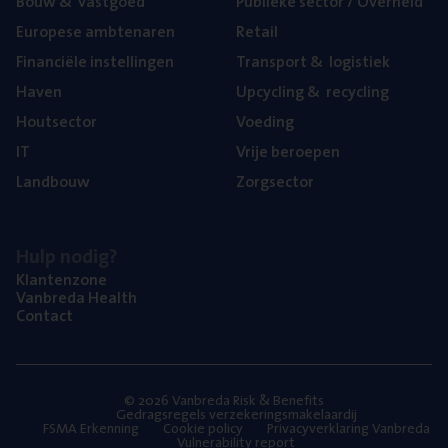
Bouw
&
vastgoed
Publie­ke sec­tor / Overheid
Euro­pe­se ambtenaren
Retail
Finan­ci­ë­le instellingen
Trans­port
&
logistiek
Haven
Upcy­cling
&
recycling
Hout­sec­tor
Voe­ding
IT
Vrije beroe­pen
Land­bouw
Zorg­sec­tor
Hulp nodig?
Klan­ten­zo­ne
Van­b­re­da Health
Con­tact
© 2026 Vanbreda Risk & Benefits
Gedragsregels verzekeringsmakelaardij
FSMA Erkenning
Cookie policy
Privacyverklaring Vanbreda
Vulnerability report