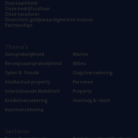
Duur­zaam­heid
Onze bedrijfs­cul­tuur
Onze vaca­tu­res
Diver­si­teit, gelijk­waar­dig­heid en inclusie
Part­ner­ships
The­ma’s
Aan­spra­ke­lijk­heid
Mari­ne
Beroeps­aan­spra­ke­lijk­heid
Mili­eu
Cyber
&
fraude
Oogst­ver­ze­ke­ring
Intel­lec­tu­al property
Per­so­nen
Inter­na­ti­o­na­le Mobiliteit
Pro­per­ty
Kre­diet­ver­ze­ke­ring
Voer­tuig
&
vloot
Kunst­ver­ze­ke­ring
Sec­to­ren