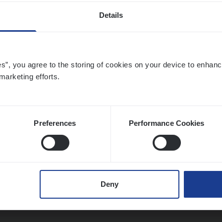
Details
ier­be­heer­der ver­ze­ke­rin­gen — Soci­al Pro­f
ic
es”, you agree to the storing of cookies on your device to enhanc
ance Operations
marketing efforts.
twerpen
Preferences
Performance Cookies
ier­be­heer­der Pro­per­ty verzekeringen
ance Operations
Deny
werpen en Hasselt