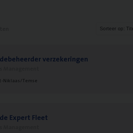
aten
Sorteer op: Tit
­de­be­heer­der verzekeringen
ms Management
t-Niklaas/Temse
­de Expert Fleet
ms Management