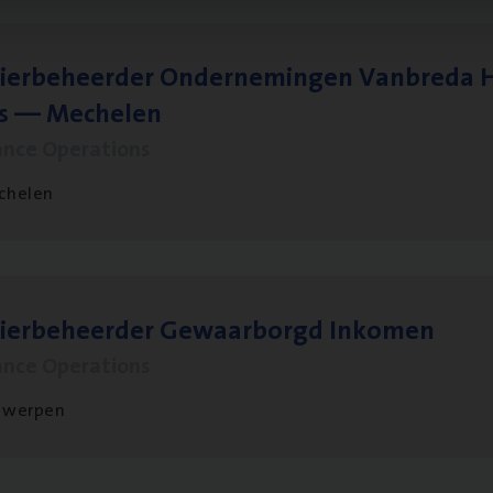
ier­be­heer­der Onder­ne­min­gen Van­b­re­da 
s — Mechelen
ance Operations
chelen
sier­be­heer­der Gewaar­borgd Inkomen
ance Operations
twerpen