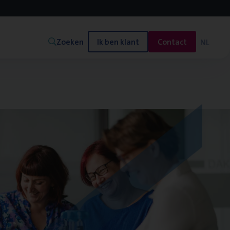
Zoeken
Ik ben klant
Contact
NL