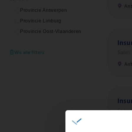
An
Provincie Antwerpen
Provincie Limburg
Provincie Oost-Vlaanderen
Insu­
Sale
Wis alle filters
An
Insu
Sale
An