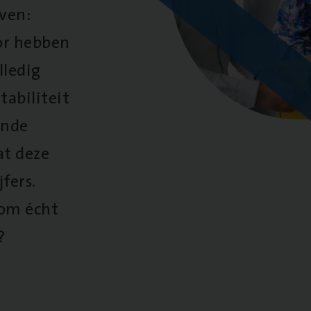
oven:
oor hebben
lledig
tabiliteit
ende
at deze
fers.
 om écht
?