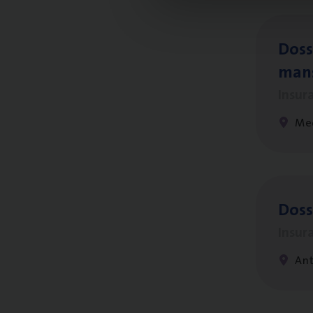
Dos­s
man
Insur
Me
Dos­
Insur
An