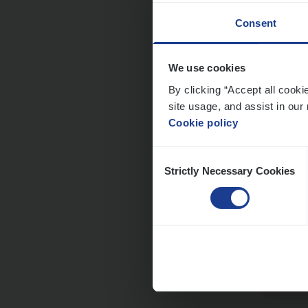
Consent
Dos­s
We use cookies
Publ
By clicking “Accept all cooki
Insur
site usage, and assist in our 
Cookie policy
An
Consent
Strictly Necessary Cookies
Selection
Dos­s
Insur
Ant