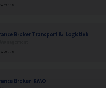
twerpen
ran­ce Bro­ker Trans­port
&
Logistiek
s Management
twerpen
­ran­ce Bro­ker
KMO
s Management
twerpen