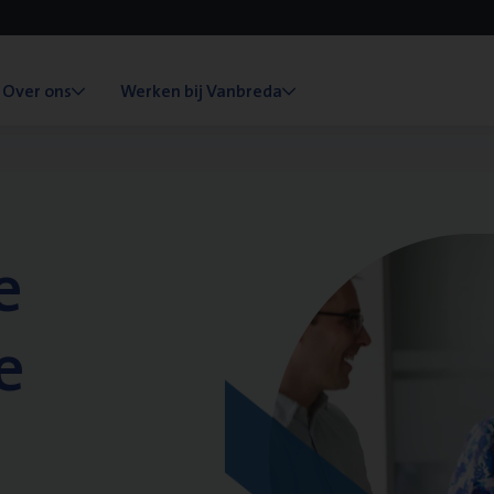
Over ons
Werken bij Vanbreda
e
e