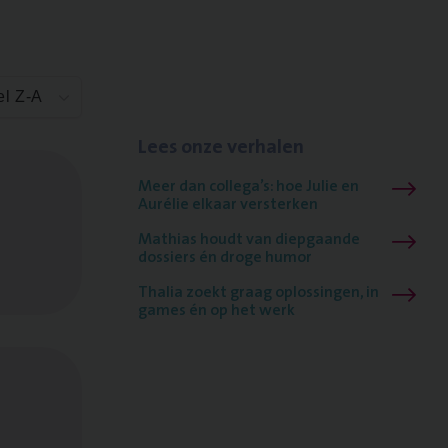
el Z-A
Lees onze verhalen
Meer dan collega’s: hoe Julie en
Aurélie elkaar versterken
Mathias houdt van diepgaande
dossiers én droge humor
Thalia zoekt graag oplossingen, in
games én op het werk