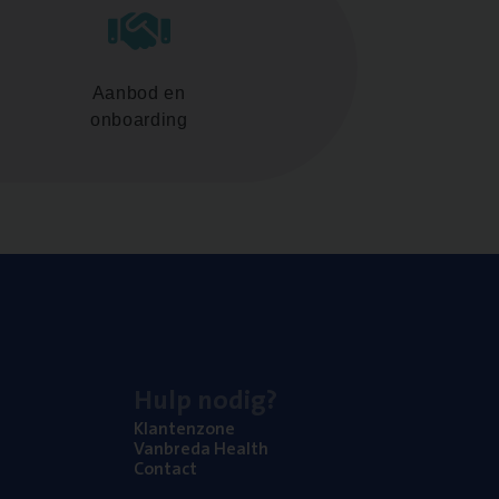
Aanbod en
onboarding
Hulp nodig?
Klan­ten­zo­ne
Van­b­re­da Health
Con­tact