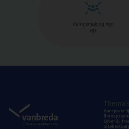
Kennismaking met
HR
The­ma’
Aan­spra­ke­li
Beroeps­aan­s
Cyber
&
fra
Intel­lec­tu­a