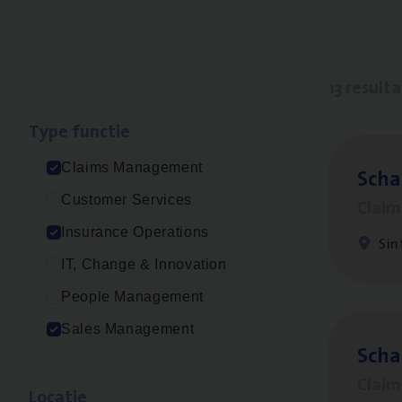
13 result
Type func­tie
Claims Management
Scha
Customer Services
Clai
Insurance Operations
Sin
IT, Change & Innovation
People Management
Sales Management
Scha
Clai
Loca­tie