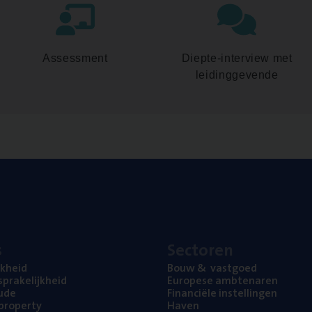
Assessment
Diepte-interview met
leidinggevende
s
Sec­to­ren
jk­heid
Bouw
&
vastgoed
pra­ke­lijk­heid
Euro­pe­se ambtenaren
ude
Finan­ci­ë­le instellingen
l property
Haven