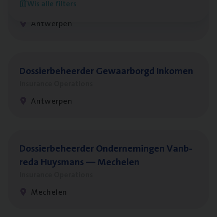
Wis alle filters
Insurance Operations
Antwerpen
Dos­sier­be­heer­der Gewaar­borgd Inkomen
Insurance Operations
Antwerpen
Dos­sier­be­heer­der Onder­ne­min­gen Van­b­
re­da Huys­mans — Mechelen
Insurance Operations
Mechelen