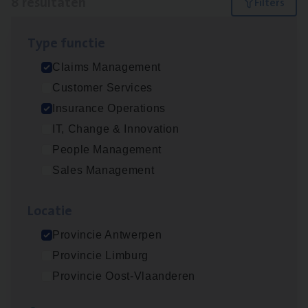
8 resultaten
Filters
Type func­tie
Advisor/​Configuratie ana­lyst Part­ner in
Claims Management
Benefits
Customer Services
Insurance Operations
Insurance Operations
Beveren
IT, Change & Innovation
People Management
Sales Management
Claims­hand­ler Fleet
&
Bike
Claims Management
Loca­tie
Antwerpen
Provincie Antwerpen
Provincie Limburg
Provincie Oost-Vlaanderen
Client Exe­cu­ti­ve Marine