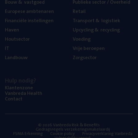
Bouw
&
vastgoed
Publie­ke sec­tor / Overheid
Euro­pe­se ambtenaren
Retail
Finan­ci­ë­le instellingen
Trans­port
&
logistiek
Haven
Upcy­cling
&
recycling
Hout­sec­tor
Voe­ding
IT
Vrije beroe­pen
Land­bouw
Zorg­sec­tor
Hulp nodig?
Klan­ten­zo­ne
Van­b­re­da Health
Con­tact
© 2026 Vanbreda Risk & Benefits
Gedragsregels verzekeringsmakelaardij
FSMA Erkenning
Cookie policy
Privacyverklaring Vanbreda
Vulnerability report