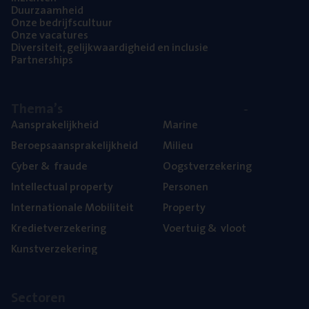
Duur­zaam­heid
Onze bedrijfs­cul­tuur
Onze vaca­tu­res
Diver­si­teit, gelijk­waar­dig­heid en inclusie
Part­ner­ships
The­ma’s
Aan­spra­ke­lijk­heid
Mari­ne
Beroeps­aan­spra­ke­lijk­heid
Mili­eu
Cyber
&
fraude
Oogst­ver­ze­ke­ring
Intel­lec­tu­al property
Per­so­nen
Inter­na­ti­o­na­le Mobiliteit
Pro­per­ty
Kre­diet­ver­ze­ke­ring
Voer­tuig
&
vloot
Kunst­ver­ze­ke­ring
Sec­to­ren