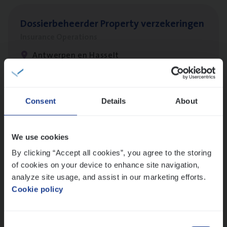
Dos­sier­be­heer­der Pro­per­ty verzekeringen
Insurance Operations
Antwerpen en Hasselt
Dos­sier­be­heer­der ver­ze­ke­rin­gen — Soci­al
Consent
Details
About
Pro­fit en Public
Insurance Operations
We use cookies
Antwerpen
By clicking “Accept all cookies”, you agree to the storing
of cookies on your device to enhance site navigation,
analyze site usage, and assist in our marketing efforts.
Cookie policy
Scha­de Expert Fleet
Claims Management
Consent