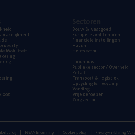
s
Sec­to­ren
jk­heid
Bouw
&
vastgoed
pra­ke­lijk­heid
Euro­pe­se ambtenaren
ude
Finan­ci­ë­le instellingen
l property
Haven
na­le Mobiliteit
Hout­sec­tor
e­ke­ring
IT
e­ring
Land­bouw
Publie­ke sec­tor / Overheid
Retail
ke­ring
Trans­port
&
logistiek
Upcy­cling
&
recycling
Voe­ding
loot
Vrije beroe­pen
Zorg­sec­tor
kelaardij
FSMA Erkenning
Cookie policy
Privacyverklaring Va