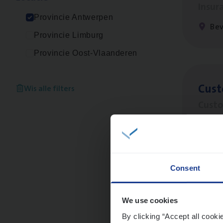
Insur
Provincie Antwerpen
Be
Provincie Limburg
Provincie Oost-Vlaanderen
Cus­
Wis alle filters
Custo
An
Consent
Clien
Insur
We use cookies
By clicking “Accept all cooki
An