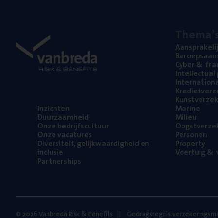
The­ma’
Aan­spra­ke­li
Beroeps­aan­s
Cyber
&
fra
Intel­lec­tu­a
Inter­na­ti­o­
Kre­diet­ver­z
Kunst­ver­ze­k
Inzich­ten
Mari­ne
Duur­zaam­heid
Mili­eu
Onze bedrijfs­cul­tuur
Oogst­ver­ze­
Onze vaca­tu­res
Per­so­nen
Diver­si­teit, gelijk­waar­dig­heid en
Pro­per­ty
inclusie
Voer­tuig
&
v
Part­ner­ships
© 2026 Vanbreda Risk & Benefits
Gedragsregels verzekeringsma