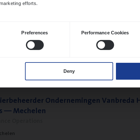
marketing efforts.
Preferences
Performance Cookies
ier­be­heer­der Pro­per­ty verzekeringen
ance Operations
werpen en Hasselt
Deny
ier­be­heer­der Onder­ne­min­gen Van­b­re­da 
s — Mechelen
ance Operations
chelen