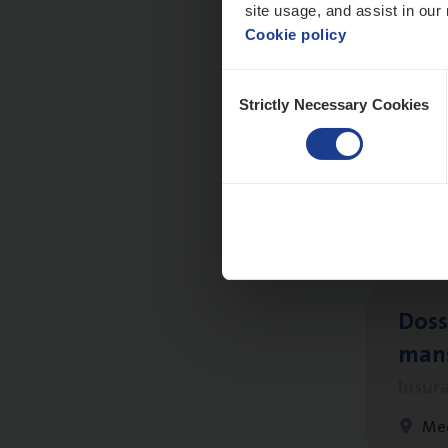
site usage, and assist in our 
Cookie policy
Consent
Strictly Necessary Cookies
Selection
Dos­s
Insur
Ant
Dos­s
man
Insur
Me