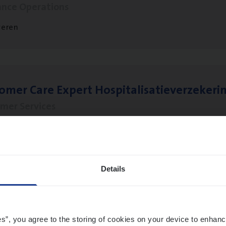
ance Operations
veren
to­mer Care Expert Hospitalisatieverzekeri
mer Services
twerpen
Details
t Exe­cu­ti­ve Marine
ance Operations
es”, you agree to the storing of cookies on your device to enhanc
twerpen