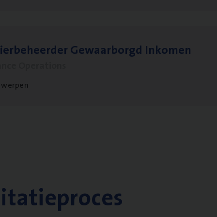
sier­be­heer­der Gewaar­borgd Inkomen
ance Operations
twerpen
citatieproces