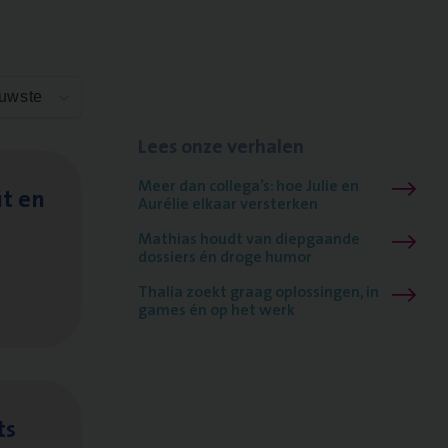
euwste
Lees onze verhalen
Meer dan collega’s: hoe Julie en
it en
Aurélie elkaar versterken
Mathias houdt van diepgaande
dossiers én droge humor
Thalia zoekt graag oplossingen, in
games én op het werk
ts