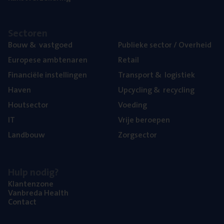
Sec­to­ren
Bouw
&
vastgoed
Publie­ke sec­tor / Overheid
Euro­pe­se ambtenaren
Retail
Finan­ci­ë­le instellingen
Trans­port
&
logistiek
Haven
Upcy­cling
&
recycling
Hout­sec­tor
Voe­ding
IT
Vrije beroe­pen
Land­bouw
Zorg­sec­tor
Hulp nodig?
Klan­ten­zo­ne
Van­b­re­da Health
Con­tact