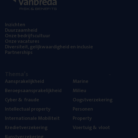
Inzich­ten
Duur­zaam­heid
Onze bedrijfs­cul­tuur
Onze vaca­tu­res
Diver­si­teit, gelijk­waar­dig­heid en inclusie
Part­ner­ships
The­ma’s
Aan­spra­ke­lijk­heid
Mari­ne
Beroeps­aan­spra­ke­lijk­heid
Mili­eu
Cyber
&
fraude
Oogst­ver­ze­ke­ring
Intel­lec­tu­al property
Per­so­nen
Inter­na­ti­o­na­le Mobiliteit
Pro­per­ty
Kre­diet­ver­ze­ke­ring
Voer­tuig
&
vloot
Kunst­ver­ze­ke­ring