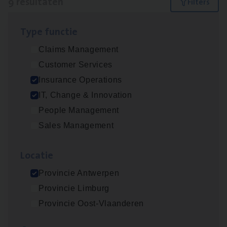
9 resultaten
Filters
Type func­tie
Dos­sier­be­heer­der ver­ze­ke­rin­gen — Soci­al
Claims Management
Pro­fit en Public
Customer Services
Insurance Operations
Insurance Operations
Antwerpen
IT, Change & Innovation
People Management
Sales Management
Advisor/​Configuratie ana­lyst Part­ner in
Benefits
Loca­tie
Insurance Operations
Provincie Antwerpen
Beveren
Provincie Limburg
Provincie Oost-Vlaanderen