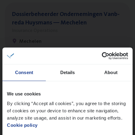
Dos­sier­be­heer­der Onder­ne­min­gen Van­b­
re­da Huys­mans — Mechelen
Insurance Operations
Mechelen
(Agi­le)
IT
Pro­ject Manager
Consent
Details
About
IT, Change & Innovation
Antwerpen
We use cookies
By clicking “Accept all cookies”, you agree to the storing
of cookies on your device to enhance site navigation,
Dos­sier­be­heer­der Gewaar­borgd Inkomen
analyze site usage, and assist in our marketing efforts.
Cookie policy
Insurance Operations