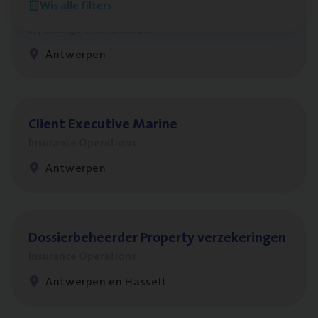
Wis alle filters
Test Ana­lyst
IT, Change & Innovation
Antwerpen
Client Exe­cu­ti­ve Marine
Insurance Operations
Antwerpen
Dos­sier­be­heer­der Pro­per­ty verzekeringen
Insurance Operations
Antwerpen en Hasselt