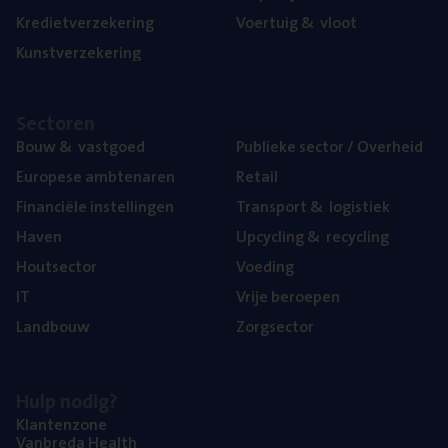
Kre­diet­ver­ze­ke­ring
Voer­tuig
&
vloot
Kunst­ver­ze­ke­ring
Sec­to­ren
Bouw
&
vastgoed
Publie­ke sec­tor / Overheid
Euro­pe­se ambtenaren
Retail
Finan­ci­ë­le instellingen
Trans­port
&
logistiek
Haven
Upcy­cling
&
recycling
Hout­sec­tor
Voe­ding
IT
Vrije beroe­pen
Land­bouw
Zorg­sec­tor
Hulp nodig?
Klan­ten­zo­ne
Van­b­re­da Health