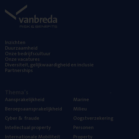
Inzich­ten
Duur­zaam­heid
Onze bedrijfs­cul­tuur
Onze vaca­tu­res
Diver­si­teit, gelijk­waar­dig­heid en inclusie
Part­ner­ships
The­ma’s
Aan­spra­ke­lijk­heid
Mari­ne
Beroeps­aan­spra­ke­lijk­heid
Mili­eu
Cyber
&
fraude
Oogst­ver­ze­ke­ring
Intel­lec­tu­al property
Per­so­nen
Inter­na­ti­o­na­le Mobiliteit
Pro­per­ty