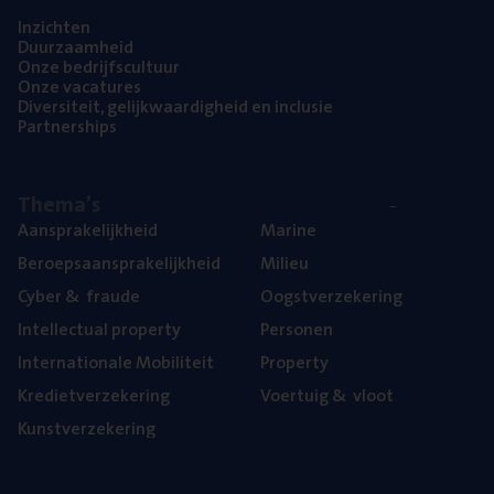
Inzich­ten
Duur­zaam­heid
Onze bedrijfs­cul­tuur
Onze vaca­tu­res
Diver­si­teit, gelijk­waar­dig­heid en inclusie
Part­ner­ships
The­ma’s
Aan­spra­ke­lijk­heid
Mari­ne
Beroeps­aan­spra­ke­lijk­heid
Mili­eu
Cyber
&
fraude
Oogst­ver­ze­ke­ring
Intel­lec­tu­al property
Per­so­nen
Inter­na­ti­o­na­le Mobiliteit
Pro­per­ty
Kre­diet­ver­ze­ke­ring
Voer­tuig
&
vloot
Kunst­ver­ze­ke­ring