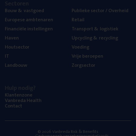
Sec­to­ren
Bouw
&
vastgoed
Publie­ke sec­tor / Overheid
Euro­pe­se ambtenaren
Retail
Finan­ci­ë­le instellingen
Trans­port
&
logistiek
Haven
Upcy­cling
&
recycling
Hout­sec­tor
Voe­ding
IT
Vrije beroe­pen
Land­bouw
Zorg­sec­tor
Hulp nodig?
Klan­ten­zo­ne
Van­b­re­da Health
Con­tact
© 2026 Vanbreda Risk & Benefits
Gedragsregels verzekeringsmakelaardij