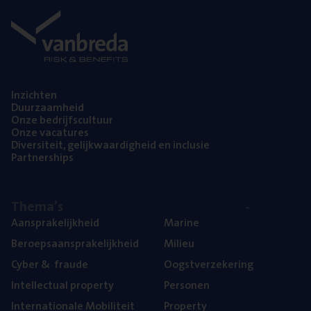
Inzich­ten
Duur­zaam­heid
Onze bedrijfs­cul­tuur
Onze vaca­tu­res
Diver­si­teit, gelijk­waar­dig­heid en inclusie
Part­ner­ships
The­ma’s
Aan­spra­ke­lijk­heid
Mari­ne
Beroeps­aan­spra­ke­lijk­heid
Mili­eu
Cyber
&
fraude
Oogst­ver­ze­ke­ring
Intel­lec­tu­al property
Per­so­nen
Inter­na­ti­o­na­le Mobiliteit
Pro­per­ty