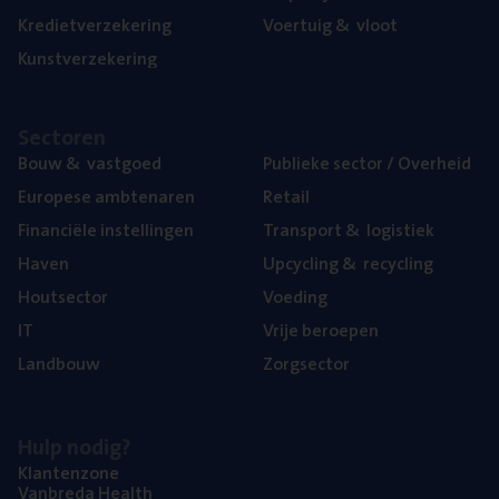
Kre­diet­ver­ze­ke­ring
Voer­tuig
&
vloot
Kunst­ver­ze­ke­ring
Sec­to­ren
Bouw
&
vastgoed
Publie­ke sec­tor / Overheid
Euro­pe­se ambtenaren
Retail
Finan­ci­ë­le instellingen
Trans­port
&
logistiek
Haven
Upcy­cling
&
recycling
Hout­sec­tor
Voe­ding
IT
Vrije beroe­pen
Land­bouw
Zorg­sec­tor
Hulp nodig?
Klan­ten­zo­ne
Van­b­re­da Health