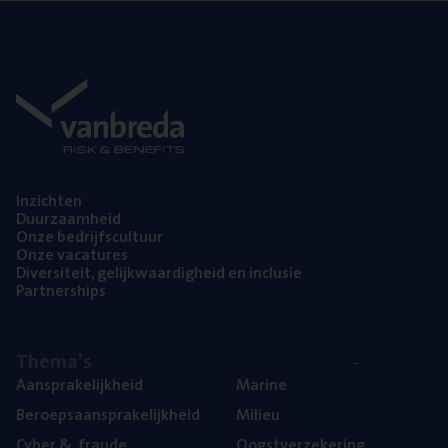
Inzich­ten
Duur­zaam­heid
Onze bedrijfs­cul­tuur
Onze vaca­tu­res
Diver­si­teit, gelijk­waar­dig­heid en inclusie
Part­ner­ships
The­ma’s
Aan­spra­ke­lijk­heid
Mari­ne
Beroeps­aan­spra­ke­lijk­heid
Mili­eu
Cyber
&
fraude
Oogst­ver­ze­ke­ring