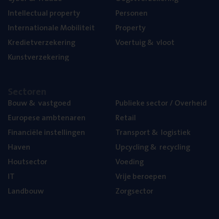
Intel­lec­tu­al property
Per­so­nen
Inter­na­ti­o­na­le Mobiliteit
Pro­per­ty
Kre­diet­ver­ze­ke­ring
Voer­tuig
&
vloot
Kunst­ver­ze­ke­ring
Sec­to­ren
Bouw
&
vastgoed
Publie­ke sec­tor / Overheid
Euro­pe­se ambtenaren
Retail
Finan­ci­ë­le instellingen
Trans­port
&
logistiek
Haven
Upcy­cling
&
recycling
Hout­sec­tor
Voe­ding
IT
Vrije beroe­pen
Land­bouw
Zorg­sec­tor