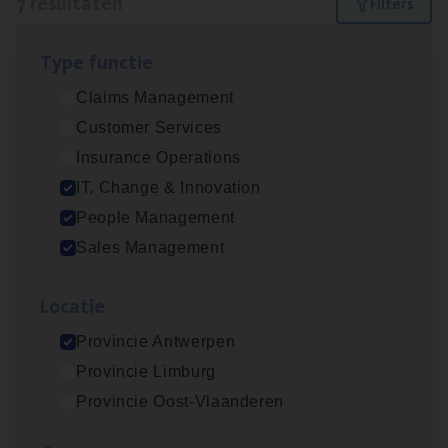
7 resultaten
Filters
Type func­tie
Test Ana­lyst
Claims Management
IT, Change & Innovation
Customer Services
Antwerpen
Insurance Operations
IT, Change & Innovation
People Management
IT
Busi­ness Analyst
Sales Management
IT, Change & Innovation
Loca­tie
Antwerpen
Provincie Antwerpen
Provincie Limburg
Insu­ran­ce Bro­ker Trans­port
&
Logistiek
Provincie Oost-Vlaanderen
Sales Management