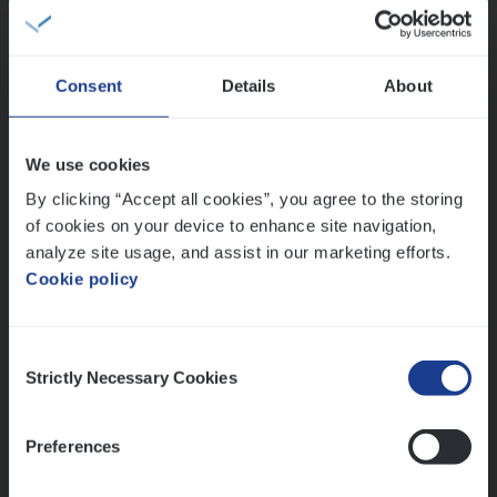
People Management, Sales Management
Antwerpen
Consent
Details
About
(Agi­le)
IT
Pro­ject Manager
We use cookies
IT, Change & Innovation
By clicking “Accept all cookies”, you agree to the storing
of cookies on your device to enhance site navigation,
Antwerpen
analyze site usage, and assist in our marketing efforts.
Cookie policy
Lees onze verhalen
Consent
Strictly Necessary Cookies
Selection
Meer dan collega’s: hoe Julie en Aurélie elkaar
versterken
Mathias houdt van diepgaande dossiers én droge
Preferences
humor