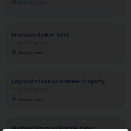
Wis alle filters
Antwerpen
Insu­ran­ce Bro­ker
KMO
Sales Management
Antwerpen
Cor­po­ra­te Insu­ran­ce Bro­ker Property
Sales Management
Antwerpen
Busi­ness Mana­ger Mari­ne Cargo