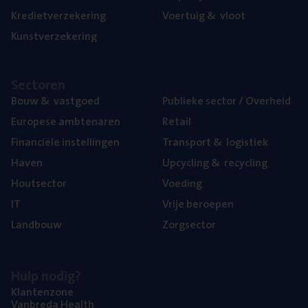
Kre­diet­ver­ze­ke­ring
Voer­tuig
&
vloot
Kunst­ver­ze­ke­ring
Sec­to­ren
Bouw
&
vastgoed
Publie­ke sec­tor / Overheid
Euro­pe­se ambtenaren
Retail
Finan­ci­ë­le instellingen
Trans­port
&
logistiek
Haven
Upcy­cling
&
recycling
Hout­sec­tor
Voe­ding
IT
Vrije beroe­pen
Land­bouw
Zorg­sec­tor
Hulp nodig?
Klan­ten­zo­ne
Van­b­re­da Health