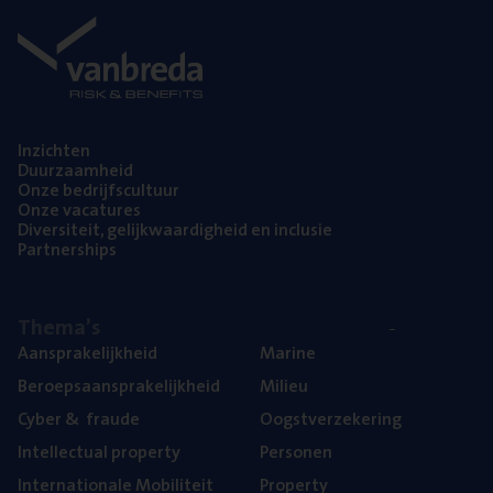
Inzich­ten
Duur­zaam­heid
Onze bedrijfs­cul­tuur
Onze vaca­tu­res
Diver­si­teit, gelijk­waar­dig­heid en inclusie
Part­ner­ships
The­ma’s
Aan­spra­ke­lijk­heid
Mari­ne
Beroeps­aan­spra­ke­lijk­heid
Mili­eu
Cyber
&
fraude
Oogst­ver­ze­ke­ring
Intel­lec­tu­al property
Per­so­nen
Inter­na­ti­o­na­le Mobiliteit
Pro­per­ty