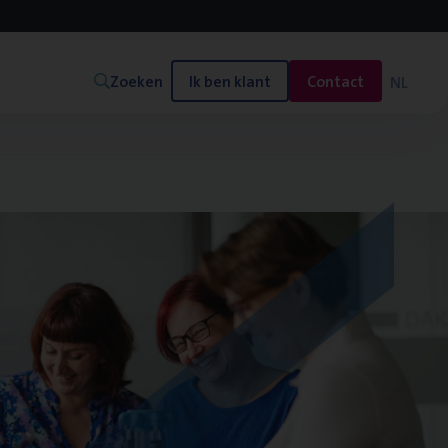
Zoeken
Ik ben klant
Contact
NL