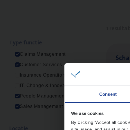
1 resulta
Type func­tie
Claims Management
Scha
Customer Services
Clai
Insurance Operations
Sin
IT, Change & Innovation
Consent
People Management
Sales Management
We use cookies
By clicking “Accept all cooki
Loca­tie
site usage, and assist in our 