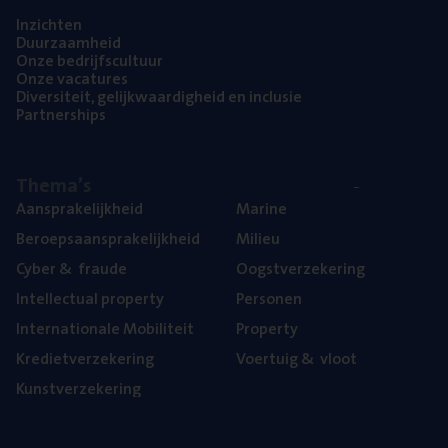
Inzich­ten
Duur­zaam­heid
Onze bedrijfs­cul­tuur
Onze vaca­tu­res
Diver­si­teit, gelijk­waar­dig­heid en inclusie
Part­ner­ships
The­ma’s
Aan­spra­ke­lijk­heid
Mari­ne
Beroeps­aan­spra­ke­lijk­heid
Mili­eu
Cyber
&
fraude
Oogst­ver­ze­ke­ring
Intel­lec­tu­al property
Per­so­nen
Inter­na­ti­o­na­le Mobiliteit
Pro­per­ty
Kre­diet­ver­ze­ke­ring
Voer­tuig
&
vloot
Kunst­ver­ze­ke­ring