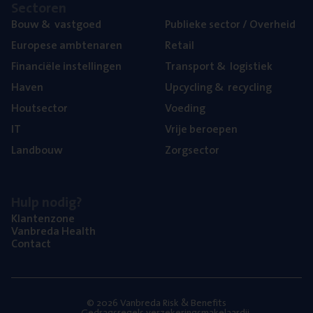
Sec­to­ren
Bouw
&
vastgoed
Publie­ke sec­tor / Overheid
Euro­pe­se ambtenaren
Retail
Finan­ci­ë­le instellingen
Trans­port
&
logistiek
Haven
Upcy­cling
&
recycling
Hout­sec­tor
Voe­ding
IT
Vrije beroe­pen
Land­bouw
Zorg­sec­tor
Hulp nodig?
Klan­ten­zo­ne
Van­b­re­da Health
Con­tact
© 2026 Vanbreda Risk & Benefits
Gedragsregels verzekeringsmakelaardij