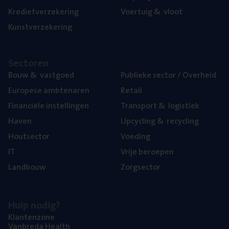
Kre­diet­ver­ze­ke­ring
Voer­tuig
&
vloot
Kunst­ver­ze­ke­ring
Sec­to­ren
Bouw
&
vastgoed
Publie­ke sec­tor / Overheid
Euro­pe­se ambtenaren
Retail
Finan­ci­ë­le instellingen
Trans­port
&
logistiek
Haven
Upcy­cling
&
recycling
Hout­sec­tor
Voe­ding
IT
Vrije beroe­pen
Land­bouw
Zorg­sec­tor
Hulp nodig?
Klan­ten­zo­ne
Van­b­re­da Health