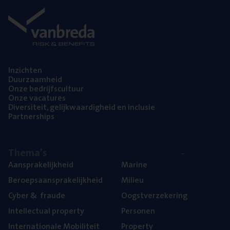
Inzich­ten
Duur­zaam­heid
Onze bedrijfs­cul­tuur
Onze vaca­tu­res
Diver­si­teit, gelijk­waar­dig­heid en inclusie
Part­ner­ships
The­ma’s
Aan­spra­ke­lijk­heid
Mari­ne
Beroeps­aan­spra­ke­lijk­heid
Mili­eu
Cyber
&
fraude
Oogst­ver­ze­ke­ring
Intel­lec­tu­al property
Per­so­nen
Inter­na­ti­o­na­le Mobiliteit
Pro­per­ty