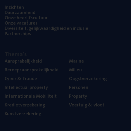
Inzich­ten
Duur­zaam­heid
Onze bedrijfs­cul­tuur
Onze vaca­tu­res
Diver­si­teit, gelijk­waar­dig­heid en inclusie
Part­ner­ships
The­ma’s
Aan­spra­ke­lijk­heid
Mari­ne
Beroeps­aan­spra­ke­lijk­heid
Mili­eu
Cyber
&
fraude
Oogst­ver­ze­ke­ring
Intel­lec­tu­al property
Per­so­nen
Inter­na­ti­o­na­le Mobiliteit
Pro­per­ty
Kre­diet­ver­ze­ke­ring
Voer­tuig
&
vloot
Kunst­ver­ze­ke­ring