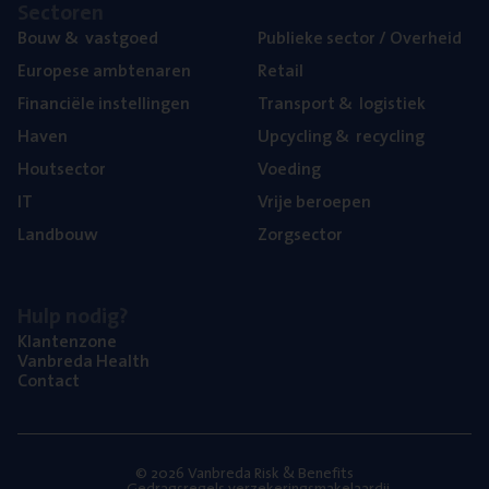
Sec­to­ren
Bouw
&
vastgoed
Publie­ke sec­tor / Overheid
Euro­pe­se ambtenaren
Retail
Finan­ci­ë­le instellingen
Trans­port
&
logistiek
Haven
Upcy­cling
&
recycling
Hout­sec­tor
Voe­ding
IT
Vrije beroe­pen
Land­bouw
Zorg­sec­tor
Hulp nodig?
Klan­ten­zo­ne
Van­b­re­da Health
Con­tact
© 2026 Vanbreda Risk & Benefits
Gedragsregels verzekeringsmakelaardij