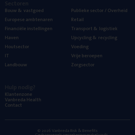
Sec­to­ren
Bouw
&
vastgoed
Publie­ke sec­tor / Overheid
Euro­pe­se ambtenaren
Retail
Finan­ci­ë­le instellingen
Trans­port
&
logistiek
Haven
Upcy­cling
&
recycling
Hout­sec­tor
Voe­ding
IT
Vrije beroe­pen
Land­bouw
Zorg­sec­tor
Hulp nodig?
Klan­ten­zo­ne
Van­b­re­da Health
Con­tact
© 2026 Vanbreda Risk & Benefits
Gedragsregels verzekeringsmakelaardij