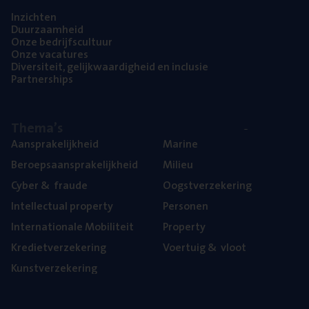
Inzich­ten
Duur­zaam­heid
Onze bedrijfs­cul­tuur
Onze vaca­tu­res
Diver­si­teit, gelijk­waar­dig­heid en inclusie
Part­ner­ships
The­ma’s
Aan­spra­ke­lijk­heid
Mari­ne
Beroeps­aan­spra­ke­lijk­heid
Mili­eu
Cyber
&
fraude
Oogst­ver­ze­ke­ring
Intel­lec­tu­al property
Per­so­nen
Inter­na­ti­o­na­le Mobiliteit
Pro­per­ty
Kre­diet­ver­ze­ke­ring
Voer­tuig
&
vloot
Kunst­ver­ze­ke­ring