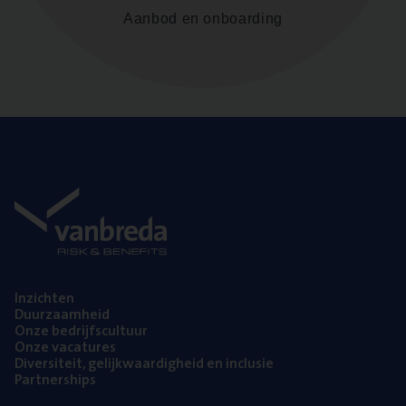
Aanbod en onboarding
Inzich­ten
Duur­zaam­heid
Onze bedrijfs­cul­tuur
Onze vaca­tu­res
Diver­si­teit, gelijk­waar­dig­heid en inclusie
Part­ner­ships