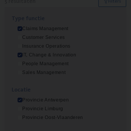
5 resultaten
Filters
Type func­tie
IT
Busi­ness Analyst
Claims Management
IT, Change & Innovation
Customer Services
Antwerpen
Insurance Operations
IT, Change & Innovation
People Management
(Agi­le)
IT
Pro­ject Manager
Sales Management
IT, Change & Innovation
Loca­tie
Antwerpen
Provincie Antwerpen
Provincie Limburg
Scha­de Expert Fleet
Provincie Oost-Vlaanderen
Claims Management