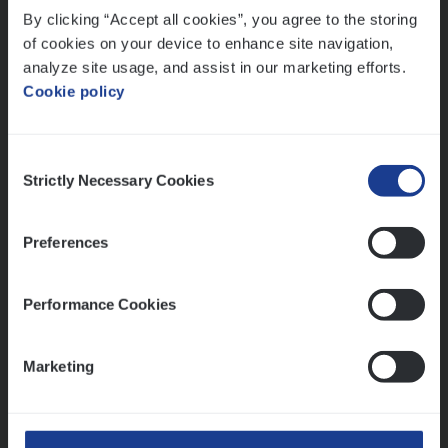
By clicking “Accept all cookies”, you agree to the storing
Meer dan collega’s: hoe Julie en Aurélie elkaar
versterken
of cookies on your device to enhance site navigation,
analyze site usage, and assist in our marketing efforts.
Mathias houdt van diepgaande dossiers én droge
Cookie policy
humor
Thalia zoekt graag oplossingen, in games én op het
werk
Consent
Strictly Necessary Cookies
Selection
Ons sollicitatieproces
Preferences
Performance Cookies
Marketing