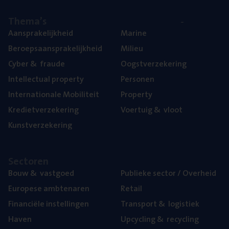
The­ma’s
Aan­spra­ke­lijk­heid
Mari­ne
Beroeps­aan­spra­ke­lijk­heid
Mili­eu
Cyber
&
fraude
Oogst­ver­ze­ke­ring
Intel­lec­tu­al property
Per­so­nen
Inter­na­ti­o­na­le Mobiliteit
Pro­per­ty
Kre­diet­ver­ze­ke­ring
Voer­tuig
&
vloot
Kunst­ver­ze­ke­ring
Sec­to­ren
Bouw
&
vastgoed
Publie­ke sec­tor / Overheid
Euro­pe­se ambtenaren
Retail
Finan­ci­ë­le instellingen
Trans­port
&
logistiek
Haven
Upcy­cling
&
recycling