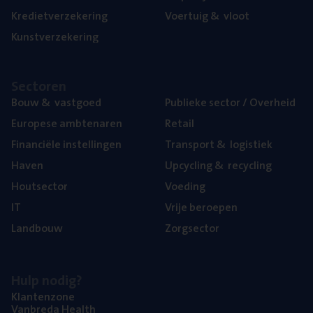
Kre­diet­ver­ze­ke­ring
Voer­tuig
&
vloot
Kunst­ver­ze­ke­ring
Sec­to­ren
Bouw
&
vastgoed
Publie­ke sec­tor / Overheid
Euro­pe­se ambtenaren
Retail
Finan­ci­ë­le instellingen
Trans­port
&
logistiek
Haven
Upcy­cling
&
recycling
Hout­sec­tor
Voe­ding
IT
Vrije beroe­pen
Land­bouw
Zorg­sec­tor
Hulp nodig?
Klan­ten­zo­ne
Van­b­re­da Health