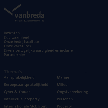
Inzich­ten
Duur­zaam­heid
Onze bedrijfs­cul­tuur
Onze vaca­tu­res
Diver­si­teit, gelijk­waar­dig­heid en inclusie
Part­ner­ships
The­ma’s
Aan­spra­ke­lijk­heid
Mari­ne
Beroeps­aan­spra­ke­lijk­heid
Mili­eu
Cyber
&
fraude
Oogst­ver­ze­ke­ring
Intel­lec­tu­al property
Per­so­nen
Inter­na­ti­o­na­le Mobiliteit
Pro­per­ty