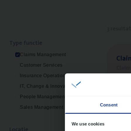
3 resulta
Type func­tie
Claims Management
Clai
Customer Services
Clai
Insurance Operations
An
IT, Change & Innovation
People Management
Consent
Sales Management
Scha
Clai
We use cookies
Loca­tie