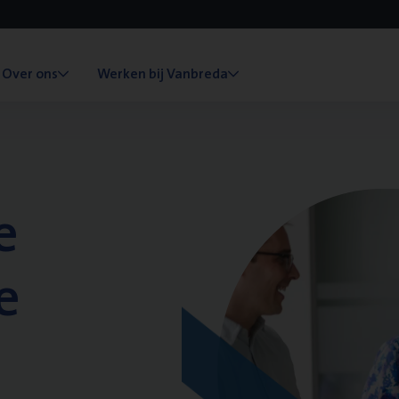
Over ons
Werken bij Vanbreda
e
e