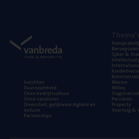
The­ma’
Aan­spra­ke­li
Beroeps­aan­s
Cyber
&
fra
Intel­lec­tu­a
Inter­na­ti­o­
Kre­diet­ver­z
Kunst­ver­ze­k
Inzich­ten
Mari­ne
Duur­zaam­heid
Mili­eu
Onze bedrijfs­cul­tuur
Oogst­ver­ze­
Onze vaca­tu­res
Per­so­nen
Diver­si­teit, gelijk­waar­dig­heid en
Pro­per­ty
inclusie
Voer­tuig
&
v
Part­ner­ships