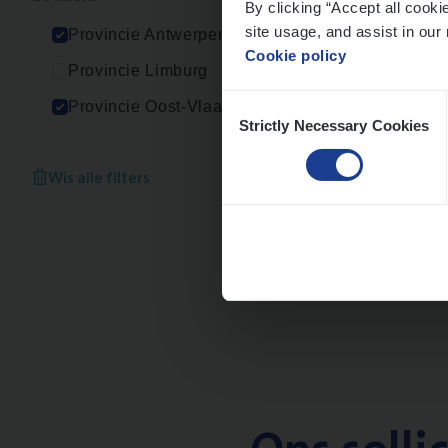
By clicking “Accept all cooki
An
site usage, and assist in our 
Provincie Antwerpen
Cookie policy
Provincie Limburg
Consent
Provincie Oost-Vlaanderen
Strictly Necessary Cookies
Selection
Scha
Clai
Wis alle filters
Sin