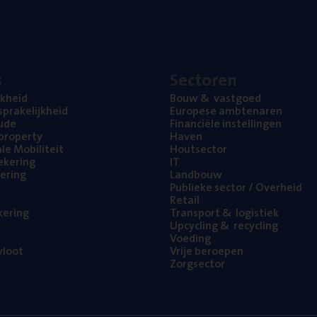
s
Sec­to­ren
jk­heid
Bouw
&
vastgoed
pra­ke­lijk­heid
Euro­pe­se ambtenaren
ude
Finan­ci­ë­le instellingen
l property
Haven
na­le Mobiliteit
Hout­sec­tor
e­ke­ring
IT
e­ring
Land­bouw
Publie­ke sec­tor / Overheid
Retail
ke­ring
Trans­port
&
logistiek
Upcy­cling
&
recycling
Voe­ding
loot
Vrije beroe­pen
Zorg­sec­tor