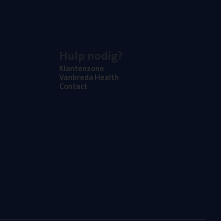
Hulp nodig?
Klan­ten­zo­ne
Van­b­re­da Health
Con­tact