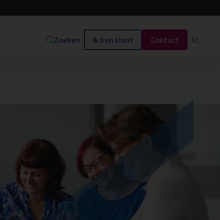
Zoeken
Ik ben klant
Contact
NL