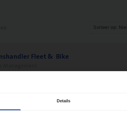
ten
Sorteer op: Ni
ms­hand­ler Fleet
&
Bike
ms Management
twerpen
Details
­de Expert Fleet
ms Management