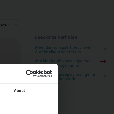
euwste
Lees onze verhalen
Meer dan collega’s: hoe Julie en
Aurélie elkaar versterken
Mathias houdt van diepgaande
dossiers én droge humor
Thalia zoekt graag oplossingen, in
games én op het werk
About