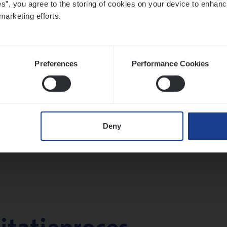
es”, you agree to the storing of cookies on your device to enhanc
twerpen
marketing efforts.
Preferences
Performance Cookies
­de­be­heer­der verzekeringen
ms Management
t-Niklaas/Temse
Deny