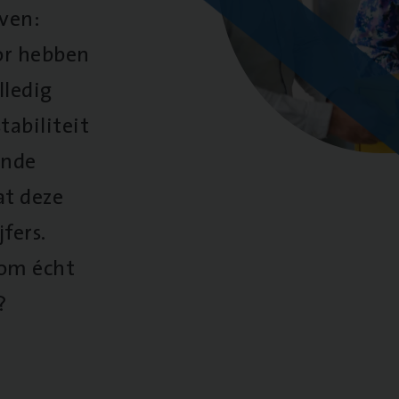
oven:
oor hebben
lledig
tabiliteit
ende
at deze
fers.
 om écht
?