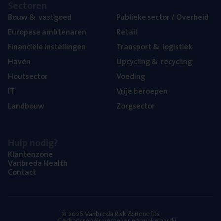
Sec­to­ren
Bouw
&
vastgoed
Publie­ke sec­tor / Overheid
Euro­pe­se ambtenaren
Retail
Finan­ci­ë­le instellingen
Trans­port
&
logistiek
Haven
Upcy­cling
&
recycling
Hout­sec­tor
Voe­ding
IT
Vrije beroe­pen
Land­bouw
Zorg­sec­tor
Hulp nodig?
Klan­ten­zo­ne
Van­b­re­da Health
Con­tact
© 2026 Vanbreda Risk & Benefits
Gedragsregels verzekeringsmakelaardij