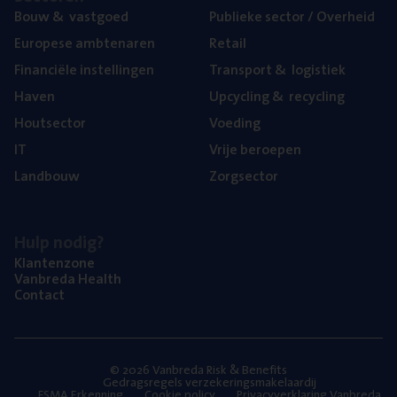
Bouw
&
vastgoed
Publie­ke sec­tor / Overheid
Euro­pe­se ambtenaren
Retail
Finan­ci­ë­le instellingen
Trans­port
&
logistiek
Haven
Upcy­cling
&
recycling
Hout­sec­tor
Voe­ding
IT
Vrije beroe­pen
Land­bouw
Zorg­sec­tor
Hulp nodig?
Klan­ten­zo­ne
Van­b­re­da Health
Con­tact
© 2026 Vanbreda Risk & Benefits
Gedragsregels verzekeringsmakelaardij
FSMA Erkenning
Cookie policy
Privacyverklaring Vanbreda