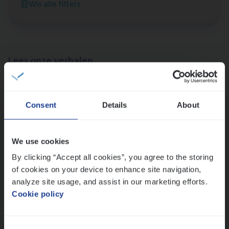
Wis alle filters
Antwerpen
Lees onze verhalen
Meer dan collega’s: hoe Julie en Aurélie elkaar
versterken
Consent
Details
About
Mathias houdt van diepgaande dossiers én droge
humor
Thalia zoekt graag oplossingen, in games én op het
We use cookies
werk
By clicking “Accept all cookies”, you agree to the storing
of cookies on your device to enhance site navigation,
analyze site usage, and assist in our marketing efforts.
Ons sollicitatieproces
Cookie policy