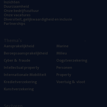
Inzich­ten
Duur­zaam­heid
Onze bedrijfs­cul­tuur
Onze vaca­tu­res
Diver­si­teit, gelijk­waar­dig­heid en inclusie
Part­ner­ships
The­ma’s
Aan­spra­ke­lijk­heid
Mari­ne
Beroeps­aan­spra­ke­lijk­heid
Mili­eu
Cyber
&
fraude
Oogst­ver­ze­ke­ring
Intel­lec­tu­al property
Per­so­nen
Inter­na­ti­o­na­le Mobiliteit
Pro­per­ty
Kre­diet­ver­ze­ke­ring
Voer­tuig
&
vloot
Kunst­ver­ze­ke­ring
Sec­to­ren