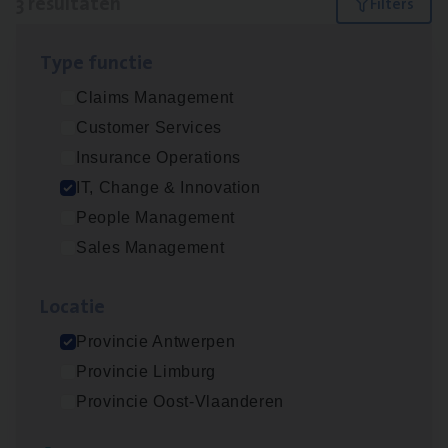
3 resultaten
Filters
Type func­tie
(Agi­le)
IT
Pro­ject Manager
Claims Management
IT, Change & Innovation
Customer Services
Antwerpen
Insurance Operations
IT, Change & Innovation
People Management
IT
Busi­ness Analyst
Sales Management
IT, Change & Innovation
Loca­tie
Antwerpen
Provincie Antwerpen
Provincie Limburg
Test Ana­lyst
Provincie Oost-Vlaanderen
IT, Change & Innovation