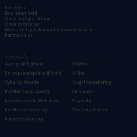
Inzich­ten
Duur­zaam­heid
Onze bedrijfs­cul­tuur
Onze vaca­tu­res
Diver­si­teit, gelijk­waar­dig­heid en inclusie
Part­ner­ships
The­ma’s
Aan­spra­ke­lijk­heid
Mari­ne
Beroeps­aan­spra­ke­lijk­heid
Mili­eu
Cyber
&
fraude
Oogst­ver­ze­ke­ring
Intel­lec­tu­al property
Per­so­nen
Inter­na­ti­o­na­le Mobiliteit
Pro­per­ty
Kre­diet­ver­ze­ke­ring
Voer­tuig
&
vloot
Kunst­ver­ze­ke­ring