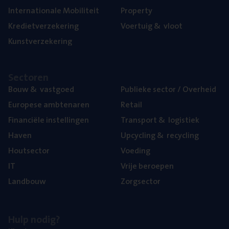
Inter­na­ti­o­na­le Mobiliteit
Pro­per­ty
Kre­diet­ver­ze­ke­ring
Voer­tuig
&
vloot
Kunst­ver­ze­ke­ring
Sec­to­ren
Bouw
&
vastgoed
Publie­ke sec­tor / Overheid
Euro­pe­se ambtenaren
Retail
Finan­ci­ë­le instellingen
Trans­port
&
logistiek
Haven
Upcy­cling
&
recycling
Hout­sec­tor
Voe­ding
IT
Vrije beroe­pen
Land­bouw
Zorg­sec­tor
Hulp nodig?