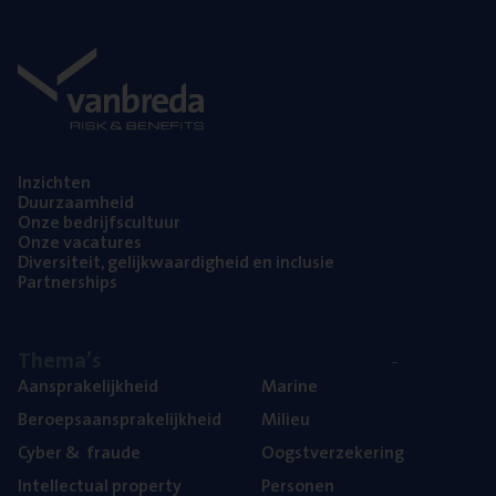
Inzich­ten
Duur­zaam­heid
Onze bedrijfs­cul­tuur
Onze vaca­tu­res
Diver­si­teit, gelijk­waar­dig­heid en inclusie
Part­ner­ships
The­ma’s
Aan­spra­ke­lijk­heid
Mari­ne
Beroeps­aan­spra­ke­lijk­heid
Mili­eu
Cyber
&
fraude
Oogst­ver­ze­ke­ring
Intel­lec­tu­al property
Per­so­nen