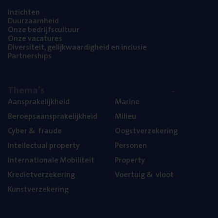
Inzich­ten
Duur­zaam­heid
Onze bedrijfs­cul­tuur
Onze vaca­tu­res
Diver­si­teit, gelijk­waar­dig­heid en inclusie
Part­ner­ships
The­ma’s
Aan­spra­ke­lijk­heid
Mari­ne
Beroeps­aan­spra­ke­lijk­heid
Mili­eu
Cyber
&
fraude
Oogst­ver­ze­ke­ring
Intel­lec­tu­al property
Per­so­nen
Inter­na­ti­o­na­le Mobiliteit
Pro­per­ty
Kre­diet­ver­ze­ke­ring
Voer­tuig
&
vloot
Kunst­ver­ze­ke­ring