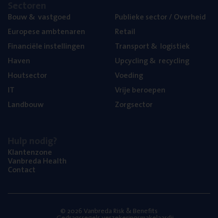
Sec­to­ren
Bouw
&
vastgoed
Publie­ke sec­tor / Overheid
Euro­pe­se ambtenaren
Retail
Finan­ci­ë­le instellingen
Trans­port
&
logistiek
Haven
Upcy­cling
&
recycling
Hout­sec­tor
Voe­ding
IT
Vrije beroe­pen
Land­bouw
Zorg­sec­tor
Hulp nodig?
Klan­ten­zo­ne
Van­b­re­da Health
Con­tact
© 2026 Vanbreda Risk & Benefits
Gedragsregels verzekeringsmakelaardij