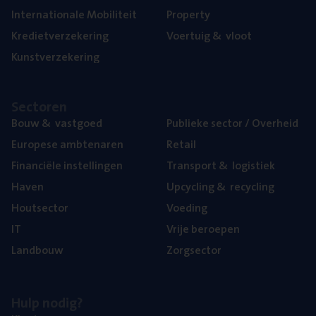
Inter­na­ti­o­na­le Mobiliteit
Pro­per­ty
Kre­diet­ver­ze­ke­ring
Voer­tuig
&
vloot
Kunst­ver­ze­ke­ring
Sec­to­ren
Bouw
&
vastgoed
Publie­ke sec­tor / Overheid
Euro­pe­se ambtenaren
Retail
Finan­ci­ë­le instellingen
Trans­port
&
logistiek
Haven
Upcy­cling
&
recycling
Hout­sec­tor
Voe­ding
IT
Vrije beroe­pen
Land­bouw
Zorg­sec­tor
Hulp nodig?