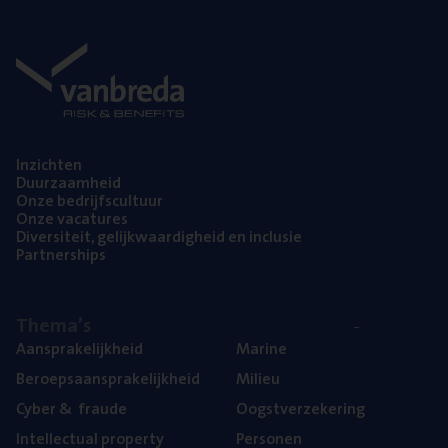
Inzich­ten
Duur­zaam­heid
Onze bedrijfs­cul­tuur
Onze vaca­tu­res
Diver­si­teit, gelijk­waar­dig­heid en inclusie
Part­ner­ships
The­ma’s
Aan­spra­ke­lijk­heid
Mari­ne
Beroeps­aan­spra­ke­lijk­heid
Mili­eu
Cyber
&
fraude
Oogst­ver­ze­ke­ring
Intel­lec­tu­al property
Per­so­nen